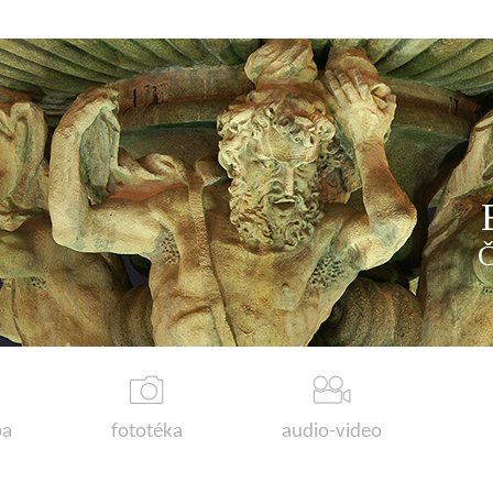
a
fototéka
audio-video