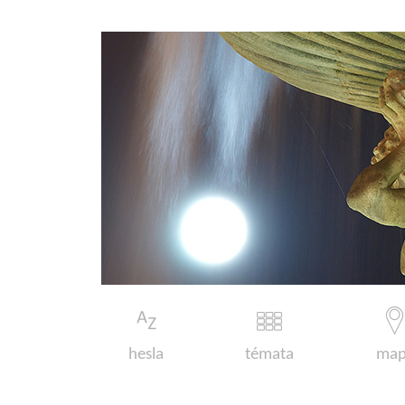
hesla
témata
map