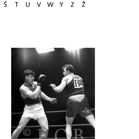
Š
T
U
V
W
Y
Z
Ž