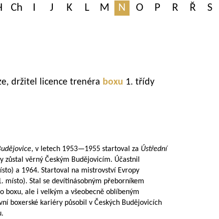
H
Ch
I
J
K
L
M
N
O
P
R
Ř
S
e, držitel licence trenéra
boxu
1. třídy
Budějovice
, v letech
1953—1955
startoval za
Ústřední
by zůstal věrný Českým Budějovicím. Účastnil
ísto) a 1964. Startoval na mistrovství Evropy
(1. místo). Stal se devítinásobným přeborníkem
ho boxu, ale i velkým a všeobecně oblíbeným
ní boxerské kariéry působil v Českých Budějovicích
u.