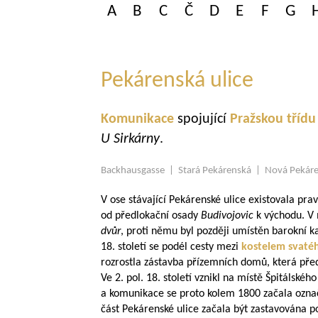
A
B
C
Č
D
E
F
G
Pekárenská ulice
Komunikace
spojující
Pražskou tříd
U Sirkárny
.
Backhausgasse | Stará Pekárenská | Nová Pekár
V ose stávající Pekárenské ulice existovala prav
od předlokační osady
Budivojovic
k východu. V 
dvůr
, proti němu byl později umístěn barokní
18. století se podél cesty mezi
kostelem svatéh
rozrostla zástavba přízemních domů, která před
Ve 2. pol. 18. století vznikl na místě Špitálskéh
a komunikace se proto kolem 1800 začala označ
část Pekárenské ulice začala být zastavována p