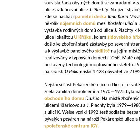
souvislá řada obytných domů se zahradami v za
ulice až k úrovni ulice
J. Plachty
. Na jižní stran
kde se nachází
pamětní deska
Jana Karla May
několik
n
ájemních domů
mezi
Kostelní ulicí
a 
výstavba rodinných domů od ulice J. Plachty k N
ulice lokalitou
U Křížku
, kolem
židovského hř
došlo ke zboření staré zástavby po severní str
a k výstavbě panelového
sídliště
na jejím místě
realizovány v typových domech
TO6B
. Malé ob
postaveny technologií montovaného skeletu. Pod
na
sídlišti U Pekárenské
4 423 obyvatel ve 2 092
Nejstarší část Pekárenské ulice od kostela svat
zcela zanikla demolicemi a
1970—1975
byla n
obchodního domu
Družba
. Na místě zbořený
ulicemi Klaricovou a J. Plachty byla
1979—198
s ulicí K. Weise vznikl 1992 šestipodlažní bezb
bývalých
pekáren
na nároží Pekárenské ulice a 
společenské centrum
IGY
.