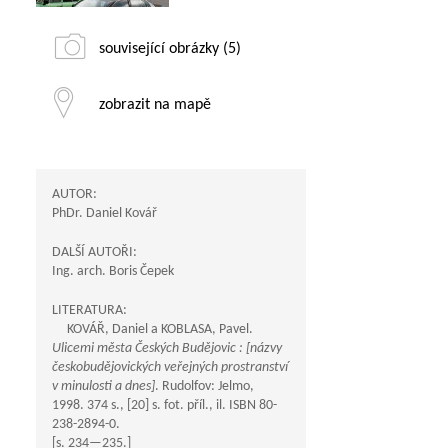
související obrázky (5)
zobrazit na mapě
AUTOR:
PhDr. Daniel Kovář
DALŠÍ AUTOŘI:
Ing. arch. Boris Čepek
LITERATURA:
KOVÁŘ, Daniel a KOBLASA, Pavel.
Ulicemi města Českých Budějovic : [názvy
českobudějovických veřejných prostranství
v minulosti a dnes]
. Rudolfov: Jelmo,
1998. 374 s., [20] s. fot. příl., il. ISBN 80-
238-2894-0.
[s.
234—235
.]