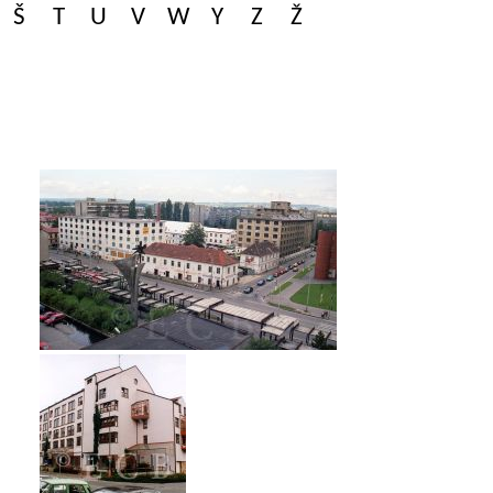
Š
T
U
V
W
Y
Z
Ž