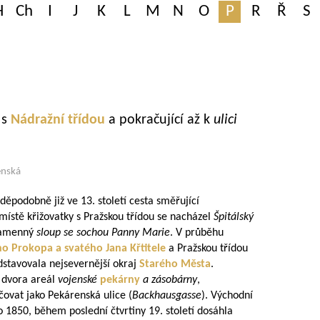
H
Ch
I
J
K
L
M
N
O
P
R
Ř
S
u
s
Nádražní třídou
a pokračující až k
ulici
enská
děpodobně již ve 13. století cesta směřující
místě křižovatky s Pražskou třídou se nacházel
Špitálský
 kamenný
sloup se sochou Panny Marie
. V průběhu
o Prokopa a svatého Jana Křtitele
a Pražskou třídou
stavovala nejsevernější okraj
Starého Města
.
o dvora areál
vojenské
pekárny
a zásobárny
,
ovat jako Pekárenská ulice (
Backhausgasse
). Východní
o 1850, během poslední čtvrtiny 19. století dosáhla