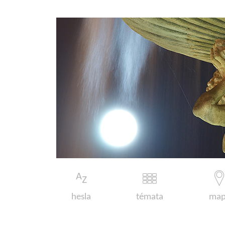
hesla
témata
map