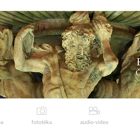
a
fototéka
audio-video