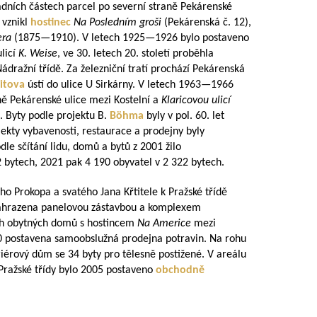
dních částech parcel po severní straně Pekárenské
ě vznikl
hostinec
Na Posledním groši
(Pekárenská č. 12),
era
(
1875—1910
). V letech
1925—1926
bylo postaveno
ulicí
K. Weise
, ve 30. letech 20. století proběhla
ádražní třídě. Za železniční tratí prochází Pekárenská
bitova
ústí do ulice U Sirkárny. V letech
1963—1966
aně Pekárenské ulice mezi Kostelní a
Klaricovou ulicí
. Byty podle projektu B.
Böhma
byly v pol. 60. let
jekty vybavenosti, restaurace a prodejny byly
le sčítání lidu, domů a bytů z 2001 žilo
 bytech, 2021 pak 4 190 obyvatel v 2 322 bytech.
ého Prokopa a svatého Jana Křtitele k Pražské třídě
ahrazena panelovou zástavbou a komplexem
ch obytných domů s hostincem
Na Americe
mezi
0
postavena samoobslužná prodejna potravin. Na rohu
ariérový dům se 34 byty pro tělesně postižené. V areálu
Pražské třídy bylo 2005 postaveno
obchodně