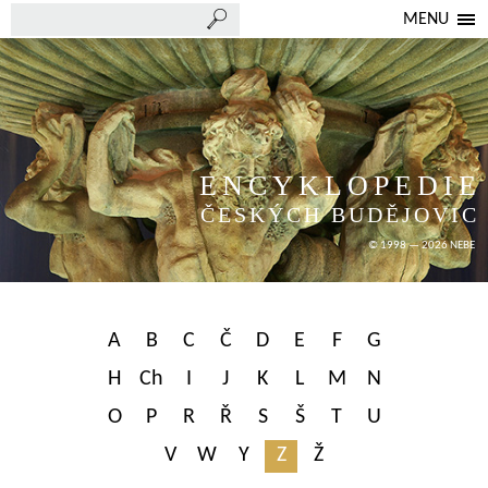
MENU
ENCYKLOPEDIE
ČESKÝCH BUDĚJOVIC
© 1998 — 2026 NEBE
A
B
C
Č
D
E
F
G
H
Ch
I
J
K
L
M
N
O
P
R
Ř
S
Š
T
U
V
W
Y
Z
Ž