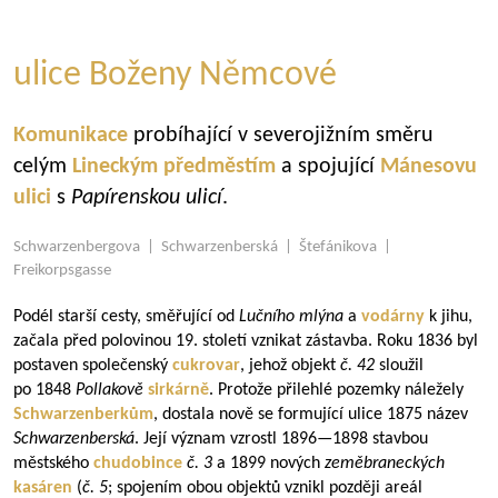
ulice Boženy Němcové
Komunikace
probíhající v severojižním směru
celým
Lineckým předměstím
a spojující
Mánesovu
ulici
s
Papírenskou ulicí
.
Schwarzenbergova | Schwarzenberská | Štefánikova |
Freikorpsgasse
Podél starší cesty, směřující od
Lučního mlýna
a
vodárny
k jihu,
začala před polovinou 19. století vznikat zástavba. Roku 1836 byl
postaven společenský
cukrovar
, jehož objekt
č. 42
sloužil
po 1848
Pollakově
sirkárně
. Protože přilehlé pozemky náležely
Schwarzenberkům
, dostala nově se formující ulice 1875 název
Schwarzenberská
. Její význam vzrostl
1896—1898
stavbou
městského
chudobince
č. 3
a 1899 nových
zeměbraneckých
kasáren
(
č. 5
; spojením obou objektů vznikl později areál