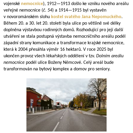
vojenské
nemocnice
),
1912—1913
došlo ke vzniku nového areálu
veřejné nemocnice (
č. 54
) a
1914—1915
byl vystavěn
v novorománském slohu
kostel svatého Jana Nepomuckého
.
Během 20. a 30. let 20. století byla ulice po většině své délky
doplněna výstavbou rodinných domů. Rozhodující pro její další
utváření se stala postupná výstavba nemocničního areálu podél
západní strany komunikace a transformace krajské nemocnice,
která k 2004 přesáhla výměr 16 hektarů. V roce 2025 byl
ukončen provoz všech lékařských oddělení v tzv.
Dolním areálu
nemocnice
podél ulice Boženy Němcové. Celý areál bude
transformován na bytový komplex a domov pro seniory.