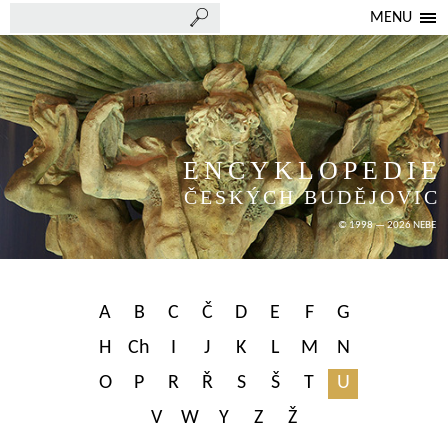
MENU
ENCYKLOPEDIE
ČESKÝCH BUDĚJOVIC
© 1998 — 2026 NEBE
A
B
C
Č
D
E
F
G
H
Ch
I
J
K
L
M
N
O
P
R
Ř
S
Š
T
U
V
W
Y
Z
Ž