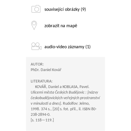
související obrázky (9)
zobrazit na mapě
audio-video záznamy (1)
AUTOR:
PhDr. Daniel Kovář
LITERATURA:
KOVÁŘ, Daniel a KOBLASA, Pavel.
Ulicemi města Českých Budějovic : [názvy
českobudějovických veřejných prostranství
v minulosti a dnes]
. Rudolfov: Jelmo,
1998. 374 s., [20] s. fot. příl., il. ISBN 80-
238-2894-0.
[s.
118—119
.]