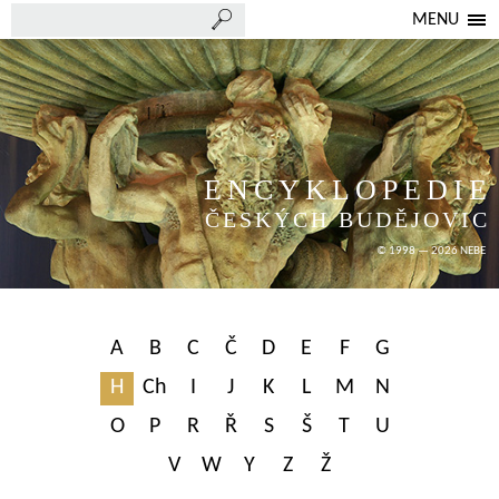
MENU
ENCYKLOPEDIE
ČESKÝCH BUDĚJOVIC
© 1998 — 2026 NEBE
A
B
C
Č
D
E
F
G
H
Ch
I
J
K
L
M
N
O
P
R
Ř
S
Š
T
U
V
W
Y
Z
Ž