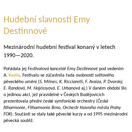
Hudební slavnosti Emy
Destinnové
Mezinárodní hudební festival konaný v letech
1990—2020
.
Pořádala jej
Festivalová kancelář Emy Destinnové
pod vedením
A.
Kazila
. Festivalu se zúčastnila řada osobností světového
pěveckého umění (
S. Milnes, K. Ricciarelli, F. Araiza, P. Dvorský,
E. Randová, M. Hajóssyová, E. Urbanová
aj.) V daném období šlo
o jedinou akci, jež pravidelně v Českých Budějovicích
prezentovala přední české symfonické orchestry (
Česká
filharmonie
,
Filharmonie Brno
,
Orchestr hlavního města Prahy
FOK
). Součástí se staly také pěvecké kurzy a od 1995 mezinárodní
pěvecká soutěž.