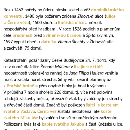
Roku 1463 hořely po úderu blesku kostel a věž
dominikánského
konventu
, 1480 byla požárem zničena
Židovská ulice
(
ulice
U Černé věže
), 1500 shořela
Kněžská ulice
a několik
hospodářství před hradbami. V roce 1526 podlehlo plamenům
celé
předměstí
před
Svinenskou branou
a
Špitálský mlýn
,
1597 vypukl oheň u
zlatníka
Viléma Šlechty
v Židovské ulici
a zachvátil 75 domů.
Katastrofální požár zažily České Budějovice 24. 7. 1641, kdy
se v domě dlaždiče
Řehoře Müllera
v
Krajinské třídě
neopatrností vojenského ranhojiče
Jana Filipa Hallera
vznítila
mast a začala hořet střecha. Silný vítr rozšířil plameny až
k
Pražské bráně
a přes obytné bloky je hnal k východu.
V průběhu 7 hodin shořelo 226 domů, tj. více než polovina
tehdejší zástavby města, převážně však byly zničeny jen střechy
a dřevěné části domů. Značně byl poškozen
špitál s kostelem
svatého Václava
.
Černá věž
zůstala nedotčena, ale
kostel
svatého Mikuláše
byl zničen i se vším uměleckým zařízením.
Poškozena byla také
kaple svatého Jakuba
a část Kněžské ulice.