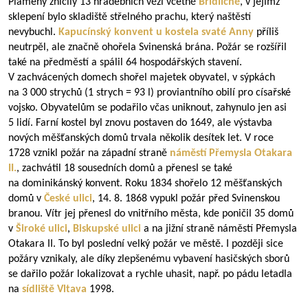
Plameny zničily 13 hradebních věží včetně
Břidličné
, v jejímž
sklepení bylo skladiště střelného prachu, který naštěstí
nevybuchl.
Kapucínský konvent u kostela svaté Anny
příliš
neutrpěl, ale značně ohořela Svinenská brána. Požár se rozšířil
také na předměstí a spálil 64 hospodářských stavení.
V zachvácených domech shořel majetek obyvatel, v sýpkách
na 3 000 strychů (1 strych = 93 l) proviantního obilí pro císařské
vojsko. Obyvatelům se podařilo včas uniknout, zahynulo jen asi
5 lidí. Farní kostel byl znovu postaven do 1649, ale výstavba
nových měšťanských domů trvala několik desítek let. V roce
1728 vznikl požár na západní straně
náměstí Přemysla Otakara
II.
, zachvátil 18 sousedních domů a přenesl se také
na dominikánský konvent. Roku 1834 shořelo 12 měšťanských
domů v
České ulici
, 14. 8. 1868 vypukl požár před Svinenskou
branou. Vítr jej přenesl do vnitřního města, kde poničil 35 domů
v
Široké ulici
,
Biskupské ulici
a na jižní straně náměstí Přemysla
Otakara II. To byl poslední velký požár ve městě. I později sice
požáry vznikaly, ale díky zlepšenému vybavení hasičských sborů
se dařilo požár lokalizovat a rychle uhasit, např. po pádu letadla
na
sídliště
Vltava
1998.