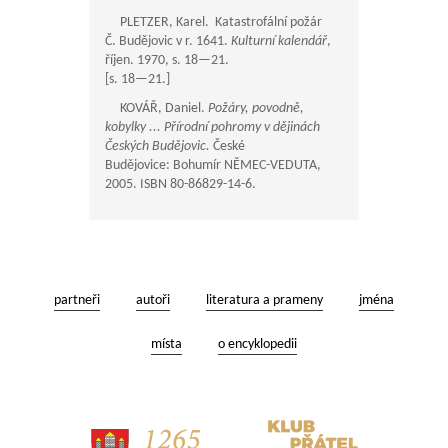
PLETZER, Karel. Katastrofální požár
Č. Budějovic v r. 1641.
Kulturní kalendář
,
říjen. 1970, s.
18—21
.
[s.
18—21
.]
KOVÁŘ, Daniel.
Požáry, povodně,
kobylky ... Přírodní pohromy v dějinách
Českých Budějovic.
České
Budějovice: Bohumír NĚMEC-VEDUTA,
2005. ISBN 80-86829-14-6.
partneři
autoři
literatura a prameny
jména
místa
o encyklopedii