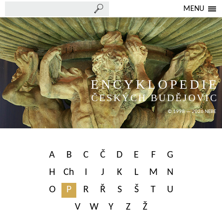
MENU
ENCYKLOPEDIE
ČESKÝCH BUDĚJOVIC
© 1998 — 2026 NEBE
A
B
C
Č
D
E
F
G
H
Ch
I
J
K
L
M
N
O
P
R
Ř
S
Š
T
U
V
W
Y
Z
Ž