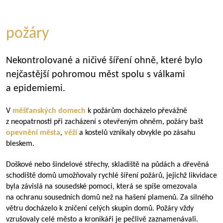
požáry
Nekontrolované a ničivé šíření ohně, které bylo
nejčastější pohromou měst spolu s válkami
a epidemiemi.
V
měšťanských domech
k požárům docházelo převážně
z neopatrnosti při zacházení s otevřeným ohněm, požáry bašt
opevnění města
,
věží
a kostelů vznikaly obvykle po zásahu
bleskem.
Doškové nebo šindelové střechy, skladiště na půdách a dřevěná
schodiště domů umožňovaly rychlé šíření požárů, jejichž likvidace
byla závislá na sousedské pomoci, která se spíše omezovala
na ochranu sousedních domů než na hašení plamenů. Za silného
větru docházelo k zničení celých skupin domů. Požáry vždy
vzrušovaly celé město a kronikáři je pečlivě zaznamenávali.