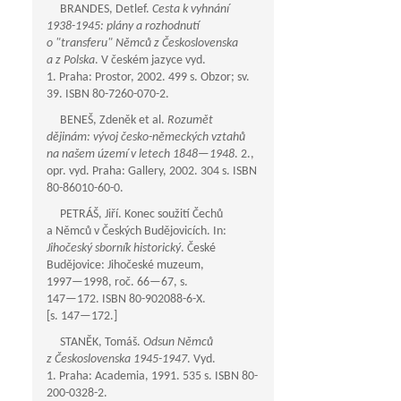
BRANDES, Detlef.
Cesta k vyhnání
1938-1945: plány a rozhodnutí
o "transferu" Němců z Československa
a z Polska
. V českém jazyce vyd.
1. Praha: Prostor, 2002. 499 s. Obzor; sv.
39. ISBN 80-7260-070-2.
BENEŠ, Zdeněk et al.
Rozumět
dějinám: vývoj česko-německých vztahů
na našem území v letech
1848—1948
. 2.,
opr. vyd. Praha: Gallery, 2002. 304 s. ISBN
80-86010-60-0.
PETRÁŠ, Jiří. Konec soužití Čechů
a Němců v Českých Budějovicích. In:
Jihočeský sborník historický
. České
Budějovice: Jihočeské muzeum,
1997—1998
, roč.
66—67
, s.
147—172
. ISBN 80-902088-6-X.
[s.
147—172
.]
STANĚK, Tomáš.
Odsun Němců
z Československa 1945-1947
. Vyd.
1. Praha: Academia, 1991. 535 s. ISBN 80-
200-0328-2.