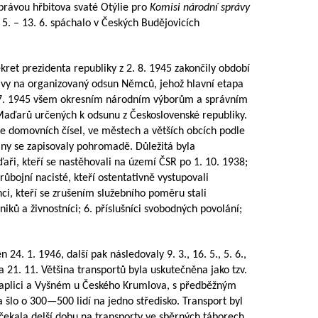
právou hřbitova svaté Otýlie pro
Komisi národní správy
 5. – 13. 6. spáchalo v Českých Budějovicích
ekret prezidenta republiky z 2. 8. 1945 zakončily období
avy na organizovaný odsun Němců, jehož hlavní etapa
8. 7. 1945 všem okresním národním výborům a správním
aďarů určených k odsunu z Československé republiky.
e domovních čísel, ve městech a větších obcích podle
iny se zapisovaly pohromadě. Důležitá byla
aři, kteří se nastěhovali na území ČSR po 1. 10. 1938;
 průbojní nacisté, kteří ostentativně vystupovali
ci, kteří se zrušením služebního poměru stali
ků a živnostníci; 6. příslušníci svobodných povolání;
24. 1. 1946, další pak následovaly 9. 3., 16. 5., 5. 6.,
11. a 21. 11. Většina transportů byla uskutečněna jako tzv.
Kaplici a Vyšném u Českého Krumlova, s předběžným
a šlo o
300—500
lidí na jedno středisko. Transport byl
čekala delší dobu na transporty ve sběrných táborech,