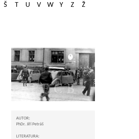
Š
T
U
V
W
Y
Z
Ž
AUTOR:
PhDr. Jiří Petráš
LITERATURA: