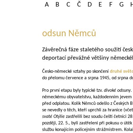
A
B
C
Č
D
E
F
G
odsun Němců
Závěrečná fáze staletého soužití če
deportací převážné většiny německ
Česko-německé vztahy po skončení
druhé svět
do přelomu července a srpna 1945, od srpna do
Pro první etapu byly typické tzv.
divoké odsuny
.
německému obyvatelstvu, každodenním jevem by
před odplatou. Kolik Němců odešlo z Českých Budě
se nevedly o těch, kteří uprchli za hranice (vč
svaté Otýlie
zastřelili bez soudu čeští četníci 
později, 22. 5., byli zastřeleni při pokusu o út
službu konajícím policejním strážmistrem. Kol