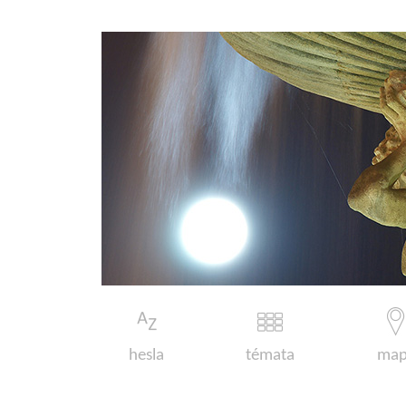
hesla
témata
map