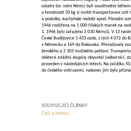
ostatní tzv. volní Němci byli soustředěni běhe
o hmotnosti 50 kg si mohli transportovaní vzít n
a podušky, kuchyňské nádobí apod. Původní su
1946 rozšířena na 1 000 říšských marek na oso
1. 1946 bylo zařazeno 2 030 Němců. V 12 násle
České Budějovice 5 433 osob, z nich 4 072 do 
v Německu a 169 do Rakouska. Převažovaly osob
ženského a 2 303 mužského pohlaví. Transporty
některé zvláštní skupiny obyvatel (odborníci, sta
proveden v následujících letech. Na začátku 50
do českého vnitrozemí, nakonec jim bylo přizná
SOUVISEJÍCÍ ČLÁNKY:
Češi a Němci