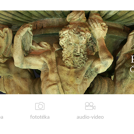
a
fototéka
audio-video