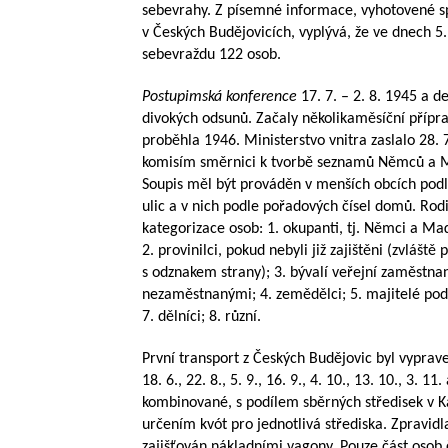
sebevrahy. Z písemné informace, vyhotovené s
v Českých Budějovicích, vyplývá, že ve dnech 5.
sebevraždu 122 osob.
Postupimská konference
17. 7. – 2. 8. 1945 a d
divokých odsunů. Začaly několikaměsíční přípr
proběhla 1946. Ministerstvo vnitra zaslalo 2
komisím směrnici k tvorbě seznamů Němců a M
Soupis měl být prováděn v menších obcích podl
ulic a v nich podle pořadových čísel domů. Rod
kategorizace osob: 1. okupanti, tj. Němci a Maď
2. provinilci, pokud nebyli již zajištěni (zvláště
s odznakem strany); 3. bývalí veřejní zaměstnan
nezaměstnanými; 4. zemědělci; 5. majitelé podni
7. dělníci; 8. různí.
První transport z Českých Budějovic byl vypraven 
18. 6., 22. 8., 5. 9., 16. 9., 4. 10., 13. 10., 3. 
kombinované, s podílem sběrných středisek v 
určením kvót pro jednotlivá střediska. Zpravidl
zajišťován nákladními vagony. Pouze část osob 