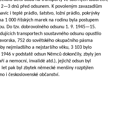
m
2—3
dnů před odsunem. K povoleným zavazadlům
avíc i teplé prádlo, šatstvo, ložní prádlo, pokrývky
ma 1 000 říšských marek na rodinu byla postupem
bu. Do tzv. dobrovolného odsunu 1. 9.
1945—15
.
dujících transportech soustavného odsunu opustilo
Bavorska, 752 do sovětského okupačního pásma
y nejmladšího a nejstaršího věku, 3 103 bylo
 1946 v podstatě odsun Němců dokončily, zbyly jen
ří a nemocní, invalidé atd.), jejichž odsun byl
. let pak byl zbytek německé menšiny rozptýlen
no i československé občanství.