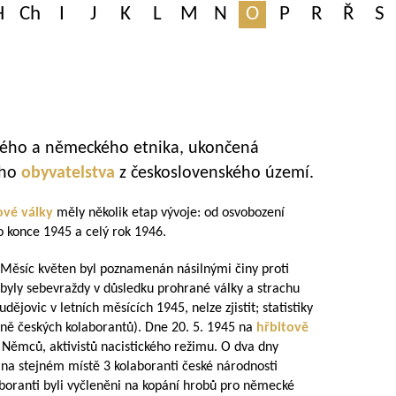
H
Ch
I
J
K
L
M
N
O
P
R
Ř
S
ského a německého etnika, ukončená
ého
obyvatelstva
z československého území.
ové války
měly několik etap vývoje: od osvobození
 konce 1945 a celý rok 1946.
 Měsíc květen byl poznamenán násilnými činy proti
ly sebevraždy v důsledku prohrané války a strachu
jovic v letních měsících 1945, nelze zjistit; statistiky
etně českých kolaborantů). Dne 20. 5. 1945 na
hřbitově
28 Němců, aktivistů nacistického režimu. O dva dny
ěk na stejném místě 3 kolaboranti české národnosti
aboranti byli vyčleněni na kopání hrobů pro německé