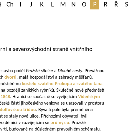
H
Ch
I
J
K
L
M
N
O
P
R
Ř
S
verní a severovýchodní straně vnitřního
ástavba podél
Pražské silnice
a
Dlouhé cesty
. Převážnou
ích
dvorů
, malá hospodářství a zahrady měšťanů.
roměstskému
kostelu svatého Prokopa a svatého Jana
upina později zaniklých rybníků. Skutečné nové předměstí
 1848
. Hranici se současně se vyvíjejícím
Vídeňským
z české části jihočeského venkova se usazovali v prostoru
dolfovskou třídou
. Bývalá pole byla přeměněna
t se staly nové ulice. Příchozími obyvateli byli
ko dělníci v rozvíjejícím se
průmyslu
. Pražské
čtvrti, budované na důsledném pravoúhlém schématu.