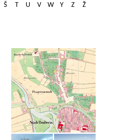
Š
T
U
V
W
Y
Z
Ž