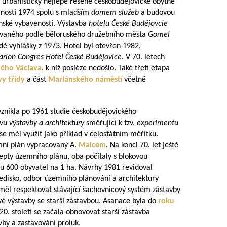
i urbanisticky nejlépe řešené českobudějovické obytné
nosti 1974 spolu s mladším
domem služeb
a budovou
čanské vybavenosti. Výstavba
hotelu České Budějovcie
ovaného podle běloruského družebního města
Gomel
dě vyhlášky z 1973. Hotel byl otevřen 1982,
arion Congres Hotel České Budějovice
. V 70. letech
tého Václava
, k níž posléze nedošlo. Také třetí etapa
y třídy
a část
Mariánského náměstí
včetně
 vznikla po 1961 studie českobudějovického
u výstavby a architektury
směřující k tzv.
experimentu
 se měl využít jako příklad v celostátním měřítku.
emní plán vypracovaný A.
Malcem
. Na konci 70. let ještě
epty územního plánu, oba počítaly s blokovou
ru 600 obyvatel na 1 ha. Návrhy 1981 revidoval
ředisko, odbor územního plánování a architektury
ěl respektovat stávající šachovnicový systém zástavby
é výstavby se starší zástavbou. Asanace byla do
roku
20. století se začala obnovovat starší zástavba
by a zastavování proluk.