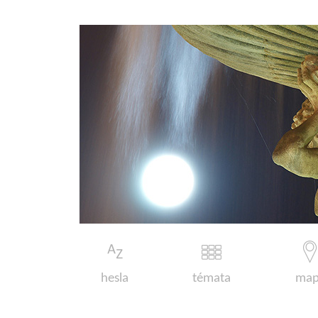
hesla
témata
map