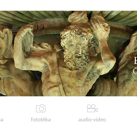
a
fototéka
audio-video