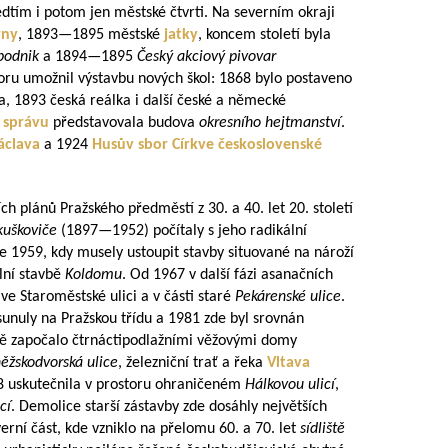
dtím i potom jen městské čtvrti. Na severním okraji
rny
,
1893—1895
městské
jatky
, koncem století byla
podnik
a
1894—1895
Český akciový pivovar
toru umožnil výstavbu nových škol: 1868 bylo postaveno
a, 1893 česká reálka i další české a německé
í správu
představovala budova
okresního hejtmanství
.
Václava
a 1924
Husův sbor
Církve československé
h plánů Pražského předměstí z 30. a 40. let 20. století
kuškoviče
(
1897—1952
) počítaly s jeho radikální
e 1959, kdy musely ustoupit stavby situované na nároží
lní stavbě
Koldomu
. Od 1967 v další fázi asanačních
ve Staroměstské ulici a v části staré
Pekárenské ulice
.
unuly na Pražskou třídu a 1981 zde byl srovnán
ště započalo čtrnáctipodlažními věžovými domy
ěžskodvorská ulice
, železniční trať a řeka
Vltava
68 uskutečnila v prostoru ohraničeném
Hálkovou ulicí
,
cí
. Demolice starší zástavby zde dosáhly největších
rní část, kde vzniklo na přelomu 60. a 70. let
sídliště