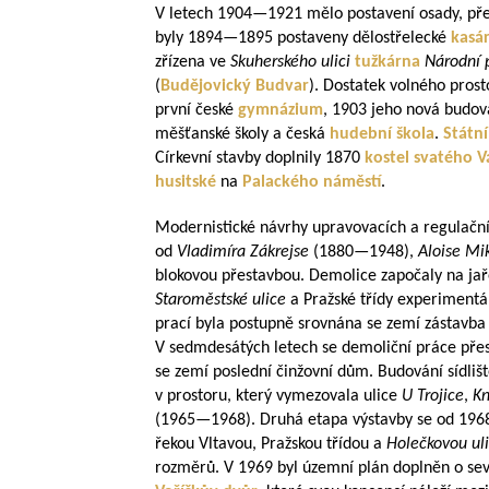
V letech
1904—1921
mělo postavení osady, pře
byly
1894—1895
postaveny dělostřelecké
kasá
zřízena ve
Skuherského ulici
tužkárna
Národní 
(
Budějovický Budvar
). Dostatek volného pros
první české
gymnázium
, 1903 jeho nová budov
měšťanské školy a česká
hudební škola
.
Státn
Církevní stavby doplnily 1870
kostel svatého 
husitské
na
Palackého náměstí
.
Modernistické návrhy upravovacích a regulačníc
od
Vladimíra Zákrejse
(
1880—1948
),
Aloise Mi
blokovou přestavbou. Demolice započaly na jař
Staroměstské ulice
a Pražské třídy experimentá
prací byla postupně srovnána se zemí zástavba 
V sedmdesátých letech se demoliční práce přes
se zemí poslední činžovní dům. Budování sídli
v prostoru, který vymezovala ulice
U Trojice
,
Kn
(
1965—1968
). Druhá etapa výstavby se od 19
řekou Vltavou, Pražskou třídou a
Holečkovou uli
rozměrů. V 1969 byl územní plán doplněn o seve