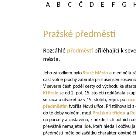
A
B
C
Č
D
E
F
G
Pražské předměstí
Rozsáhlé
předměstí
přiléhající k se
města.
Jeho zárodkem bylo
Staré Město
a ojedinělá z
část volné plochy zabírala příslušenství šosovn
V severní části podél cesty od východu ke sta
Křtitele
se od 2. pol. 15. století rozkládala sk
se začalo utvářet až v 19. století, zejm. po
roce
předměstím
tvořila
Nová ulice
. Přistěhovalci 
do té doby volném, mezi
Pražskou třídou
a
Ru
na parcely a zastavěna, z někdejších polních ces
převážně nemajetní lidé, kteří hledali obživu ja
předměstí mělo od začátku charakter obytné 