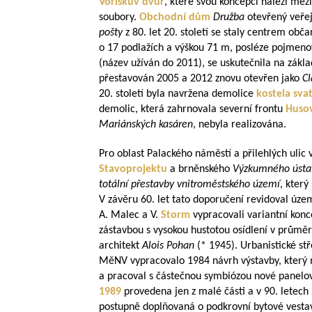
Voříškův dvůr
, které svou koncepcí náleží mez
soubory.
Obchodní dům
Družba
otevřený veřej
pošty
z 80. let 20. století se staly centrem ob
o 17 podlažích a výškou 71 m, posléze pojmen
(název užíván do 2011), se uskutečnila na zákla
přestavován 2005 a 2012 znovu otevřen jako
Cl
20. století byla navržena demolice
kostela sva
demolic, která zahrnovala severní frontu
Husov
Mariánských kasáren
, nebyla realizována.
Pro oblast Palackého náměstí a přilehlých ulic
Stavoprojektu
a brněnského
Výzkumného ústav
totální přestavby vnitroměstského území
, který
V závěru 60. let tato doporučení revidoval úz
A. Malec a V.
Storm
vypracovali variantní konc
zástavbou s vysokou hustotou osídlení v průmě
architekt
Alois Pohan
(* 1945). Urbanistické st
MěNV vypracovalo 1984 návrh výstavby, který m
a pracoval s částečnou symbiózou nové panelov
1989
provedena jen z malé části a v 90. letech 
postupně doplňovaná o podkrovní bytové vestav