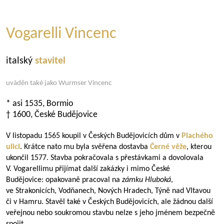
Vogarelli Vincenc
italský
stavitel
uváděn také jako Wurmser Vincenc
* asi 1535, Bormio
† 1600, České Budějovice
V listopadu 1565 koupil v Českých Budějovicích dům v
Plachého
ulici
. Krátce nato mu byla svěřena dostavba
Černé věže
, kterou
ukončil 1577. Stavba pokračovala s přestávkami a dovolovala
V. Vogarellimu přijímat další zakázky i mimo České
Budějovice: opakovaně pracoval na
zámku Hluboká
,
ve Strakonicích, Vodňanech, Nových Hradech, Týně nad Vltavou
či v Hamru. Stavěl také v Českých Budějovicích, ale žádnou další
veřejnou nebo soukromou stavbu nelze s jeho jménem bezpečně