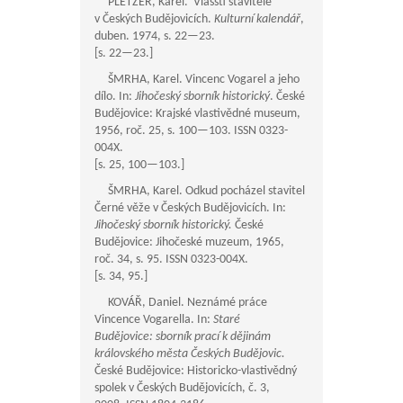
PLETZER, Karel. Vlašští stavitelé
v Českých Budějovicích.
Kulturní kalendář
,
duben. 1974, s.
22—23
.
[s.
22—23
.]
ŠMRHA, Karel. Vincenc Vogarel a jeho
dílo. In:
Jihočeský sborník historický
. České
Budějovice: Krajské vlastivědné museum,
1956, roč. 25, s.
100—103
. ISSN 0323-
004X.
[s. 25,
100—103
.]
ŠMRHA, Karel. Odkud pocházel stavitel
Černé věže v Českých Budějovicích. In:
Jihočeský sborník historický.
České
Budějovice: Jihočeské muzeum, 1965,
roč. 34, s. 95. ISSN 0323-004X.
[s. 34, 95.]
KOVÁŘ, Daniel. Neznámé práce
Vincence Vogarella. In:
Staré
Budějovice: sborník prací k dějinám
královského města Českých Budějovic.
České Budějovice: Historicko-vlastivědný
spolek v Českých Budějovicích, č. 3,