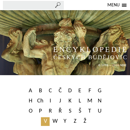
MENU
ENCYKLOPEDIE
ČESKÝCH BUDĚJOVIC
© 1998 — 2026 NEBE
A
B
C
Č
D
E
F
G
H
Ch
I
J
K
L
M
N
O
P
R
Ř
S
Š
T
U
V
W
Y
Z
Ž