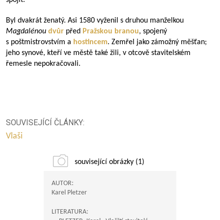
spojit.
Byl dvakrát ženatý. Asi 1580 vyženil s druhou manželkou
Magdalénou
dvůr
před
Pražskou branou
, spojený
s poštmistrovstvím a
hostincem
. Zemřel jako zámožný měšťan;
jeho synové, kteří ve městě také žili, v otcově stavitelském
řemesle nepokračovali.
SOUVISEJÍCÍ ČLÁNKY:
Vlaši
související obrázky (1)
AUTOR:
Karel Pletzer
LITERATURA: