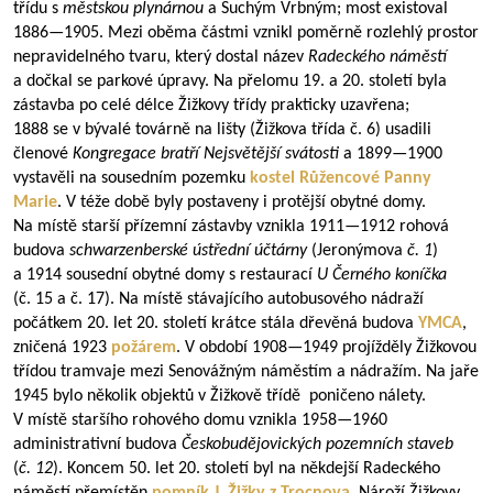
třídu s
městskou plynárnou
a Suchým Vrbným; most existoval
1886—1905
. Mezi oběma částmi vznikl poměrně rozlehlý prostor
nepravidelného tvaru, který dostal název
Radeckého náměstí
a dočkal se parkové úpravy. Na přelomu 19. a 20. století byla
zástavba po celé délce Žižkovy třídy prakticky uzavřena;
1888 se v bývalé továrně na lišty (Žižkova třída č. 6) usadili
členové
Kongregace bratří Nejsvětější svátosti
a
1899—1900
vystavěli na sousedním pozemku
kostel Růžencové Panny
Marie
. V téže době byly postaveny i protější obytné domy.
Na místě starší přízemní zástavby vznikla
1911—1912
rohová
budova
schwarzenberské ústřední účtárny
(Jeronýmova
č. 1
)
a 1914 sousední obytné domy s restaurací
U Černého koníčka
(č. 15 a č. 17). Na místě stávajícího autobusového nádraží
počátkem 20. let 20. století krátce stála dřevěná budova
YMCA
,
zničená 1923
požárem
. V období
1908—1949
projížděly Žižkovou
třídou tramvaje mezi Senovážným náměstím a nádražím. Na jaře
1945 bylo několik objektů v Žižkově třídě poničeno nálety.
V místě staršího rohového domu vznikla
1958—1960
administrativní budova
Českobudějovických pozemních staveb
(
č. 12
). Koncem 50. let 20. století byl na někdejší Radeckého