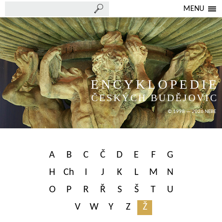
MENU
ENCYKLOPEDIE
ČESKÝCH BUDĚJOVIC
© 1998 — 2026 NEBE
A
B
C
Č
D
E
F
G
H
Ch
I
J
K
L
M
N
O
P
R
Ř
S
Š
T
U
V
W
Y
Z
Ž