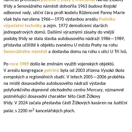
náměstí přemístěn
pomník
J. Žižky z Trocnova
. Nároží Žižkovy
třídy a Senovážného náměstí dotvořila 1963
budova Krajské
odborové rady
, uliční čára proti kostelu Růžencové Panny Marie
však byla narušena
1966—1970
výstavbou areálu
Podniku
výpočetní techniky
a zejm. 1972 demolicemi starších
jednopatrových domů. Dalšími výraznými zásahy do vnější
podoby třídy se stala stavba autobusového nádraží
1986—1989
,
přístavba učiliště k objektu zvanému
U města Prahy
na rohu
Senovážného náměstí
a dostavba domu na rohu s ulicí U Tří lvů.
Po
roce 1989
došlo ke změnám využití vojenských objektů.
V areálu kongregace
petrinů
byla od 2003 zřízena
Vysoká škola
evropských a regionálních studií
. V letech
2005—2006
proběhla
na místě dosavadního autobusového nádraží výstavba
polyfunkčního
dopravně obchodního centra Mercury
, významně
pozměňující dosavadní charakter této části Žižkovy
třídy. V 2024 začala přestavba části Žižkových kasáren na Justiční
2
palác s 2200 m
kancelářských ploch.