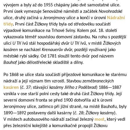
vývojem a byly až do 1955 chápány jako dvě samostatné ulice.
První úsek vymezuje Senovážné náměstí a začátek
Novohradské
ulice
, druhý začíná u
Jeronýmovy ulice
a končí v úrovni
Nádražní
třídy
.
První část Žižkovy třídy byla od středověku součástí
výpadové komunikace na Trhové Sviny. Kolem pol. 18. století
vykazovala téměř souvislou domovní zástavbu. Na rohu s pozdější
ulicí
U Tří lvů
stál hospodářský
dvůr U Tří lvů
, v místě
Žižkových
kasáren
se nacházel
Krenauerův dvůr,
později využívaný jako
městské rybí sádky. Od 1781 sloužil tento dvůr pod názvem
Bauhof
jako dělostřelecké skladiště a dílny.
Po 1868 se ulice stala součástí příjezdové komunikace ke starému
nádraží a její význam tím vzrostl. Stavbou
zeměbraneckých
kasáren
(
č. 37
; stávající
kasárny Jiřího z Poděbrad
)
1886—1887
vznikla v ose starší polní cesty také druhá část Žižkovy třídy. Její
severní domovní fronta se před 1900 dotvořila až k úrovni
Jeronýmovy ulice, zatímco při jižní straně, na místě Bauhofu, byly
1890—1892
postaveny další kasárny (
č. 28
;
Žižkovy kasárny
).
V místech autobusového nádraží začínal železný
most
, který vedl
přes železniční kolejiště a komunikačně propojil Žižkovu