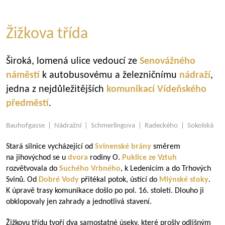
Žižkova třída
Široká, lomená ulice vedoucí ze
Senovážného
náměstí
k autobusovému a železničnímu
nádraží
,
jedna z nejdůležitějších
komunikací
Vídeňského
předměstí
.
Bauhofgasse | Nádražní | Schmerlingova | Radeckého | Sokolská
Stará silnice vycházející od
Svinenské brány
směrem
na jihovýchod se u
dvora
rodiny O.
Puklice ze Vztuh
rozvětvovala do
Suchého Vrbného
, k Ledenicím a do Trhových
Svinů. Od
Dobré Vody
přitékal potok, ústící do
Mlýnské stoky
.
K úpravě trasy komunikace došlo po pol. 16. století. Dlouho ji
obklopovaly jen zahrady a jednotlivá stavení.
Žižkovu třídu tvoří dva samostatné úseky, které prošly odlišným