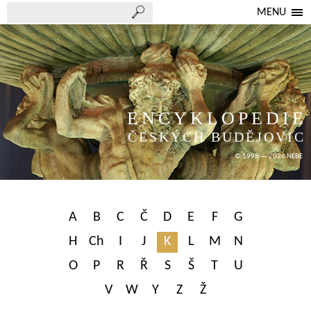
MENU
ENCYKLOPEDIE
ČESKÝCH BUDĚJOVIC
© 1998 — 2026 NEBE
A
B
C
Č
D
E
F
G
H
Ch
I
J
K
L
M
N
O
P
R
Ř
S
Š
T
U
V
W
Y
Z
Ž