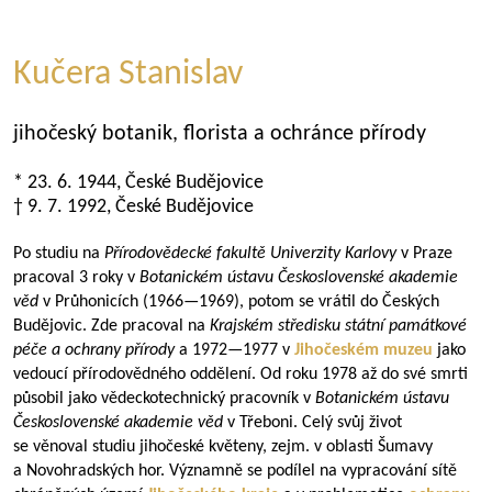
Kučera Stanislav
jihočeský botanik, florista a ochránce přírody
* 23. 6. 1944, České Budějovice
† 9. 7. 1992, České Budějovice
Po studiu na
Přírodovědecké fakultě Univerzity Karlovy
v Praze
pracoval 3 roky v
Botanickém ústavu Československé akademie
věd
v Průhonicích (
1966—1969
), potom se vrátil do Českých
Budějovic. Zde pracoval na
Krajském středisku státní památkové
péče a ochrany přírody
a
1972—1977
v
Jihočeském muzeu
jako
vedoucí přírodovědného oddělení. Od roku 1978 až do své smrti
působil jako vědeckotechnický pracovník v
Botanickém ústavu
Československé akademie věd
v Třeboni. Celý svůj život
se věnoval studiu jihočeské květeny, zejm. v oblasti Šumavy
a Novohradských hor. Významně se podílel na vypracování sítě