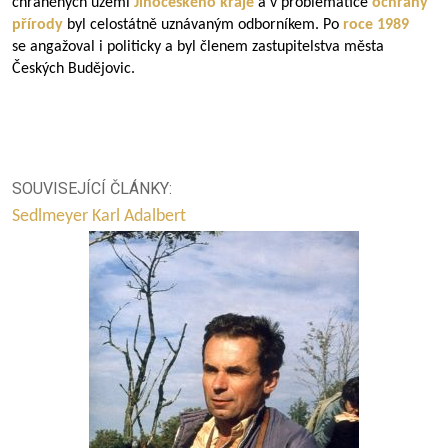
chráněných území
Jihočeského kraje
a v problematice
ochrany
přírody
byl celostátně uznávaným odborníkem. Po
roce 1989
se angažoval i politicky a byl členem zastupitelstva města
Českých Budějovic.
SOUVISEJÍCÍ ČLÁNKY:
Sedlmeyer Karl Adalbert