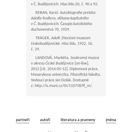
v Č. Budějovicích. Hlas lidu 20, č. 90 a 92.
REBAN, Karel.
Autobiografie preláta
Adolfa Rodlera, děkana kapitulního
v Č. Budějovicích.
Časopis katolického
duchovenstva 70, 1929.
TRÄGER, Adolf. Diecésní museum
českobudějovické.
Hlas lidu
, 1922, 16,
č. 29.
LANDOVÁ, Markéta.
Soukromá muzea
v okresu České Budějovice
[on-line].
2012 [cit. 2014-05-12]. Diplomová práce.
Masarykova univerzita, Filozofická fakulta.
Vedoucí práce Jan Dolák. Dostupné
z: http://is.muni.cz/th/110758/ff_m/.
partneři
autoři
literatura a prameny
jména