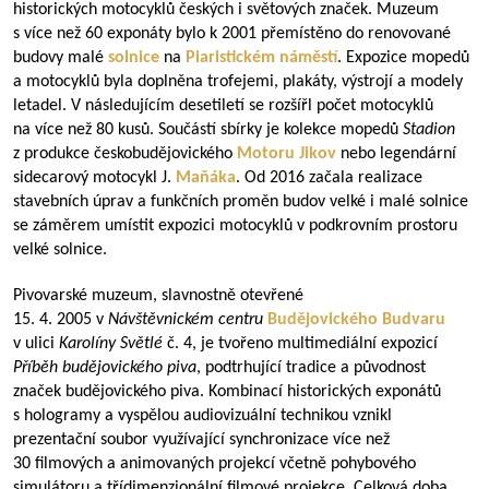
historických motocyklů českých i světových značek. Muzeum
s více než 60 exponáty bylo k 2001 přemístěno do renovované
budovy malé
solnice
na
Piaristickém náměstí
. Expozice mopedů
a motocyklů byla doplněna trofejemi, plakáty, výstrojí a modely
letadel. V následujícím desetiletí se rozšířl počet motocyklů
na více než 80 kusů. Součástí sbírky je kolekce mopedů
Stadion
z produkce českobudějovického
Motoru Jikov
nebo legendární
sidecarový motocykl J.
Maňáka
. Od 2016 začala realizace
stavebních úprav a funkčních proměn budov velké i malé solnice
se záměrem umístit expozici motocyklů v podkrovním prostoru
velké solnice.
Pivovarské muzeum, slavnostně otevřené
15. 4. 2005 v
Návštěvnickém centru
Budějovického Budvaru
v ulici
Karolíny Světlé
č. 4, je tvořeno multimediální expozicí
Příběh budějovického piva
, podtrhující tradice a původnost
značek budějovického piva. Kombinací historických exponátů
s hologramy a vyspělou audiovizuální technikou vznikl
prezentační soubor využívající synchronizace více než
30 filmových a animovaných projekcí včetně pohybového
simulátoru a třídimenzionální filmové projekce. Celková doba