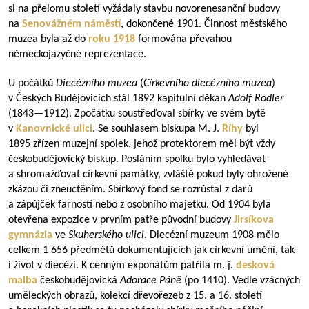
si na přelomu století vyžádaly stavbu novorenesanční budovy
na
Senovážném náměstí
, dokončené 1901. Činnost městského
muzea byla až do
roku 1918
formována převahou
německojazyčné reprezentace.
U počátků
Diecézního muzea
(
Církevního diecézního muzea
)
v Českých Budějovicích stál 1892 kapitulní děkan
Adolf Rodler
(
1843—1912
). Zpočátku soustřeďoval sbírky ve svém bytě
v
Kanovnické ulici
. Se souhlasem biskupa M. J.
Říhy
byl
1895 zřízen muzejní spolek, jehož protektorem měl být vždy
českobudějovický biskup. Posláním spolku bylo vyhledávat
a shromažďovat církevní památky, zvláště pokud byly ohrožené
zkázou či zneuctěním. Sbírkový fond se rozrůstal z darů
a zápůjček farností nebo z osobního majetku. Od 1904 byla
otevřena expozice v prvním patře původní budovy
Jirsíkova
gymnázia
ve
Skuherského ulici
. Diecézní muzeum 1908 mělo
celkem 1 656 předmětů dokumentujících jak církevní umění, tak
i život v diecézi. K cenným exponátům patřila m. j.
desková
malba
českobudějovická
Adorace Páně
(po 1410). Vedle vzácných
uměleckých obrazů, kolekcí dřevořezeb z 15. a 16. století