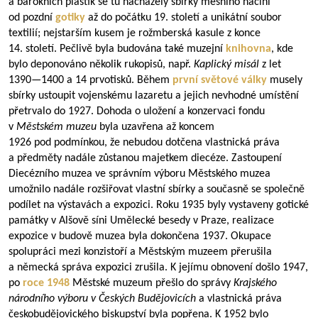
a barokních plastik se tu nacházely sbírky mešního náčiní
od pozdní
gotiky
až do počátku 19. století a unikátní soubor
textilií; nejstarším kusem je rožmberská kasule z konce
14. století. Pečlivě byla budována také muzejní
knihovna
, kde
bylo deponováno několik rukopisů, např.
Kaplický misál
z let
1390—1400
a 14 prvotisků. Během
první světové války
musely
sbírky ustoupit vojenskému lazaretu a jejich nevhodné umístění
přetrvalo do 1927. Dohoda o uložení a konzervaci fondu
v
Městském muzeu
byla uzavřena až koncem
1926 pod podmínkou, že nebudou dotčena vlastnická práva
a předměty nadále zůstanou majetkem diecéze. Zastoupení
Diecézního muzea ve správním výboru Městského muzea
umožnilo nadále rozšiřovat vlastní sbírky a současně se společně
podílet na výstavách a expozici. Roku 1935 byly vystaveny gotické
památky v Alšově síni Umělecké besedy v Praze, realizace
expozice v budově muzea byla dokončena 1937. Okupace
spolupráci mezi konzistoří a Městským muzeem přerušila
a německá správa expozici zrušila. K jejímu obnovení došlo 1947,
po
roce 1948
Městské muzeum přešlo do správy
Krajského
národního výboru v Českých Budějovicích
a vlastnická práva
českobudějovického biskupství byla popřena. K 1952 bylo