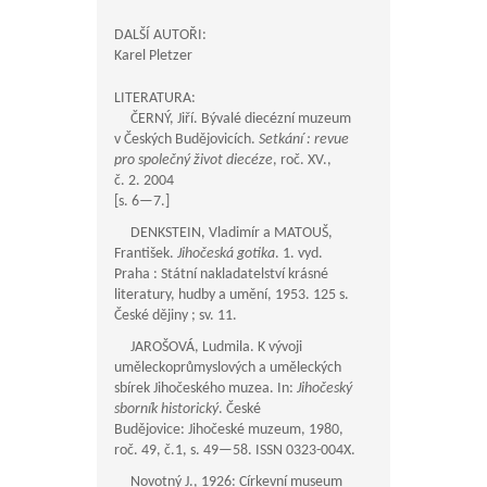
DALŠÍ AUTOŘI:
Karel Pletzer
LITERATURA:
ČERNÝ, Jiří. Bývalé diecézní muzeum
v Českých Budějovicích.
Setkání : revue
pro společný život diecéze
, roč. XV.,
č. 2. 2004
[s.
6—7
.]
DENKSTEIN, Vladimír a MATOUŠ,
František.
Jihočeská gotika
. 1. vyd.
Praha : Státní nakladatelství krásné
literatury, hudby a umění, 1953. 125 s.
České dějiny ; sv. 11.
JAROŠOVÁ, Ludmila. K vývoji
uměleckoprůmyslových a uměleckých
sbírek Jihočeského muzea. In:
Jihočeský
sborník historický
. České
Budějovice: Jihočeské muzeum, 1980,
roč. 49, č.1, s.
49—58
. ISSN 0323-004X.
Novotný J., 1926: Církevní museum