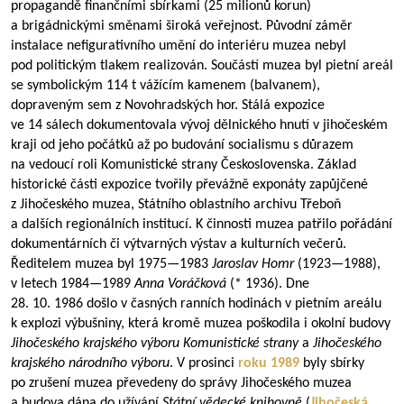
propagandě finančními sbírkami (25 milionů korun)
a brigádnickými směnami široká veřejnost. Původní záměr
instalace nefigurativního umění do interiéru muzea nebyl
pod politickým tlakem realizován. Součástí muzea byl pietní areál
se symbolickým 114 t vážícím kamenem (balvanem),
dopraveným sem z Novohradských hor. Stálá expozice
ve 14 sálech dokumentovala vývoj dělnického hnutí v jihočeském
kraji od jeho počátků až po budování socialismu s důrazem
na vedoucí roli Komunistické strany Československa. Základ
historické části expozice tvořily převážně exponáty zapůjčené
z Jihočeského muzea, Státního oblastního archivu Třeboň
a dalších regionálních institucí. K činnosti muzea patřilo pořádání
dokumentárních či výtvarných výstav a kulturních večerů.
Ředitelem muzea byl
1975—1983
Jaroslav Homr
(
1923—1988
),
v letech
1984—1989
Anna Voráčková
(* 1936). Dne
28. 10. 1986 došlo v časných ranních hodinách v pietním areálu
k explozi výbušniny, která kromě muzea poškodila i okolní budovy
Jihočeského krajského výboru Komunistické strany
a
Jihočeského
krajského národního výboru
. V prosinci
roku 1989
byly sbírky
po zrušení muzea převedeny do správy Jihočeského muzea
a budova dána do užívání
Státní vědecké knihovně
(
Jihočeská