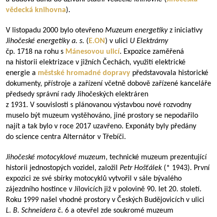
vědecká knihovna
).
V listopadu 2000 bylo otevřeno
Muzeum energetiky
z iniciativy
Jihočeské energetiky a.
s.
(
E.ON
) v ulici
U Elektrárny
čp. 1718 na rohu s
Mánesovou ulicí
. Expozice zaměřená
na historii elektrizace v jižních Čechách, využití elektrické
energie a
městské hromadné dopravy
představovala historické
dokumenty, přístroje a zařízení včetně dobově zařízené kanceláře
předsedy správní rady Jihočeských elektráren
z 1931. V souvislosti s plánovanou výstavbou nové rozvodny
muselo být muzeum vystěhováno, jiné prostory se nepodařilo
najít a tak bylo v roce 2017 uzavřeno. Exponáty byly předány
do science centra Alternátor v Třebíči.
Jihočeské motocyklové muzeum
, technické muzeum prezentující
historii jednostopých vozidel, založil
Petr Hošťálek
(* 1943). První
expozici ze své sbírky motocyklů vytvořil v sále bývalého
zájezdního hostince v Jílovicích již v polovině 90. let 20. století.
Roku 1999 našel vhodné prostory v Českých Budějovicích v ulici
L. B. Schneidera
č. 6 a otevřel zde soukromé muzeum