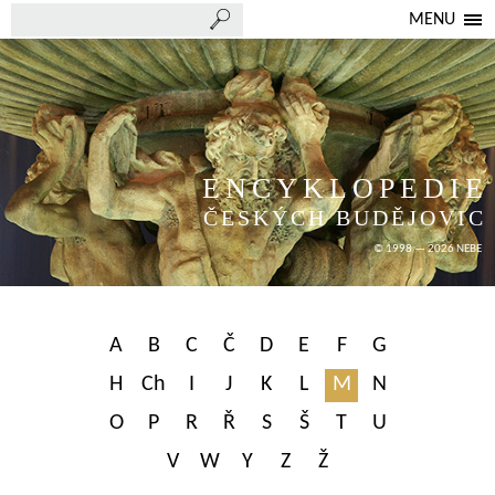
MENU
ENCYKLOPEDIE
ČESKÝCH BUDĚJOVIC
© 1998 — 2026 NEBE
A
B
C
Č
D
E
F
G
H
Ch
I
J
K
L
M
N
O
P
R
Ř
S
Š
T
U
V
W
Y
Z
Ž