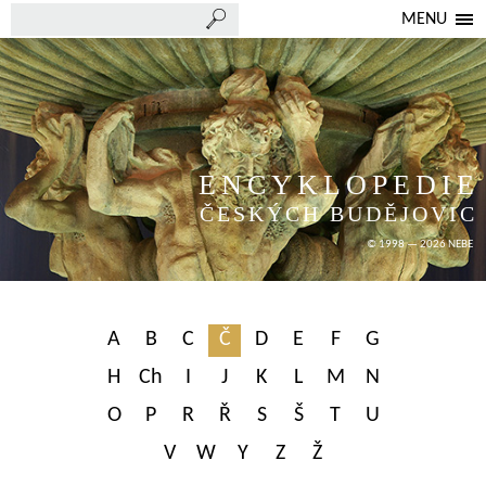
MENU
ENCYKLOPEDIE
ČESKÝCH BUDĚJOVIC
© 1998 — 2026 NEBE
A
B
C
Č
D
E
F
G
H
Ch
I
J
K
L
M
N
O
P
R
Ř
S
Š
T
U
V
W
Y
Z
Ž