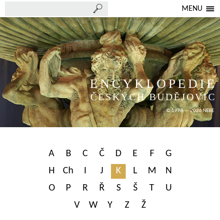
MENU
ENCYKLOPEDIE
ČESKÝCH BUDĚJOVIC
© 1998 — 2026 NEBE
A
B
C
Č
D
E
F
G
H
Ch
I
J
K
L
M
N
O
P
R
Ř
S
Š
T
U
V
W
Y
Z
Ž