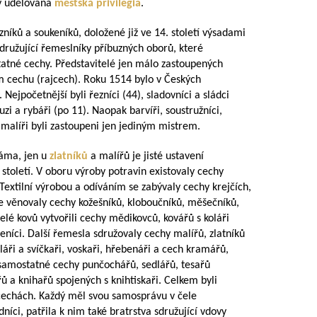
y udělovaná
městská privilegia
.
zníků a soukeníků, doložené již ve 14. století výsadami
sdružující řemeslníky příbuzných oborů, které
tatné cechy. Představitelé jen málo zastoupených
m cechu (rajcech). Roku 1514 bylo v Českých
Nejpočetnější byli řezníci (44), sladovníci a sládci
luzi a rybáři (po 11). Naopak barvíři, soustružníci,
a malíři byli zastoupeni jen jediným mistrem.
náma, jen u
zlatníků
a malířů je jisté ustavení
století. V oboru výroby potravin existovaly cechy
Textilní výrobou a odíváním se zabývaly cechy krejčích,
se věnovaly cechy kožešníků, kloboučníků, měšečníků,
lé kovů vytvořili cechy mědikovců, kovářů s koláři
níci. Další řemesla sdružovaly cechy malířů, zlatníků
dláři a svíčkaři, voskaři, hřebenáři a cech kramářů,
samostatné cechy punčochářů, sedlářů, tesařů
řů a knihařů spojených s knihtiskaři. Celkem byli
 cechách. Každý měl svou samosprávu v čele
dníci, patřila k nim také bratrstva sdružující vdovy