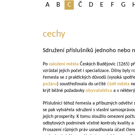
A
B
C
Č
D
E
F
G
cechy
Sdružení příslušníků jednoho nebo n
Po
založení města
Českých Budějovic (1265) při
vzrůstal jejich počet i specializace. Dílny byly 
řemesla se z praktických důvodů (vysoká spotře
požáru
) soustřeďovala do určité
části města
ne
krýt běžné požadavky
obyvatelstva
a v někter
Příslušníci téhož řemesla a příbuzných odvětví 
se pak vytvářela sdružení s vlastní samosprávou,
jejich prosperity. K tomu sloužilo omezení počt
odbytových podmínek včetně kontroly kvality a 
Prosazení různých práv usnadňovala účast členů