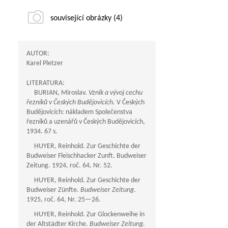
související obrázky (4)
AUTOR:
Karel Pletzer
LITERATURA:
BURIAN, Miroslav.
Vznik a vývoj cechu
řezníků v Českých Budějovicích.
V Českých
Budějovicích: nákladem Společenstva
řezníků a uzenářů v Českých Budějovicích,
1934. 67 s.
HUYER, Reinhold. Zur Geschichte der
Budweiser Fleischhacker Zunft. Budweiser
Zeitung. 1924, roč. 64, Nr. 52.
HUYER, Reinhold. Zur Geschichte der
Budweiser Zünfte.
Budweiser Zeitung
.
1925, roč. 64, Nr.
25—26
.
HUYER, Reinhold. Zur Glockenweihe in
der Altstädter Kirche.
Budweiser Zeitung.