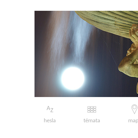
hesla
témata
map