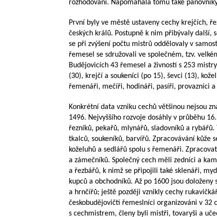
rozhodování. Napomáhala tomu také panovník
První byly ve městě ustaveny cechy krejčích, ře
českých králů. Postupně k nim přibývaly další, 
se při zvýšení počtu mistrů oddělovaly v samos
řemesel se sdružovali ve společném, tzv. velké
Budějovicích 43 řemesel a živností s 253 mistry. 
(30), krejčí a soukeníci (po 15), ševci (13), kože
řemenáři, mečíři, hodináři, pasíři, provazníci 
Konkrétní data vzniku cechů většinou nejsou z
1496. Nejvyššího rozvoje dosáhly v průběhu 16. 
řezníků, pekařů, mlynářů, sladovníků a rybářů. 
tkalců, soukeníků, barvířů. Zpracovávání kůže 
koželuhů a sedlářů spolu s řemenáři. Zpracovate
a zámečníků. Společný cech měli zedníci a kame
a řezbářů, k nimž se připojili také sklenáři, my
kupců a obchodníků. Až po 1600 jsou doloženy 
a hrnčířů; ještě později vznikly cechy rukavičká
českobudějovičtí řemeslníci organizováni v 32
s cechmistrem, členy byli mistři, tovaryši a uče