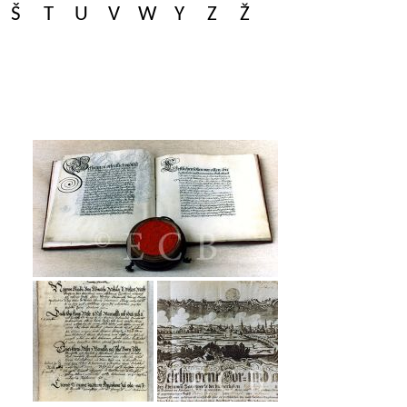
Š
T
U
V
W
Y
Z
Ž