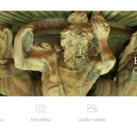
a
fototéka
audio-video