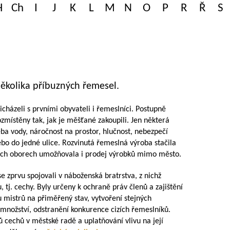
H
Ch
I
J
K
L
M
N
O
P
R
Ř
S
ěkolika příbuzných řemesel.
cházeli s prvními obyvateli i řemeslníci. Postupně
rozmístěny tak, jak je měšťané zakoupili. Jen některá
ba vody, náročnost na prostor, hlučnost, nebezpečí
bo do jedné ulice. Rozvinutá řemeslná výroba stačila
ých oborech umožňovala i prodej výrobků mimo město.
se zprvu spojovali v náboženská bratrstva, z nichž
 tj. cechy. Byly určeny k ochraně práv členů a zajištění
u mistrů na přiměřený stav, vytvoření stejných
množství, odstranění konkurence cizích řemeslníků.
 cechů v městské radě a uplatňování vlivu na její