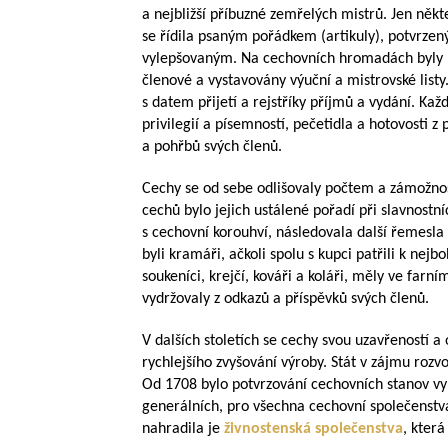
a nejbližší příbuzné zemřelých mistrů. Jen někte
se řídila psaným pořádkem (artikuly), potvrz
vylepšovaným. Na cechovních hromadách byly pr
členové a vystavovány výuční a mistrovské listy
s datem přijetí a rejstříky příjmů a vydání. Kaž
privilegií a písemností, pečetidla a hotovosti z
a pohřbů svých členů.
Cechy se od sebe odlišovaly počtem a zámožnos
cechů bylo jejich ustálené pořadí při slavnostní
s cechovní korouhví, následovala další řemesla
byli kramáři, ačkoli spolu s kupci patřili k ne
soukeníci, krejčí, kováři a koláři, měly ve farn
vydržovaly z odkazů a příspěvků svých členů.
V dalších stoletích se cechy svou uzavřeností 
rychlejšího zvyšování výroby. Stát v zájmu rozv
Od 1708 bylo potvrzování cechovních stanov vy
generálních, pro všechna cechovní společenstva
nahradila je
živnostenská společenstva
, která