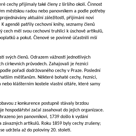
ré cechy přijímaly také členy z širšího okolí. Činnost
eným městskou radou nebo panovníkem a podle potřeby
ojednávány aktuální záležitosti, přijímáni noví
. K agendě patřily cechovní knihy, seznamy členů
dý cech měl svou cechovní truhlici k úschově artikulů,
 poplatků a pokut. Členové se povinně účastnili mší
tí svých členů. Odrazem vážnosti jednotlivých
ch církevních průvodech. Zahajovali je řezníci
 podle pořadí dodržovaného cechy v Praze. Poslední
jbohatším měšťanům. Některé bohaté cechy, řezníci,
ím nebo klášterním kostele vlastní oltáře, které samy
a obavou z konkurence postupně stávaly brzdou
oje hospodářství začal zasahovat do jejich organizace.
hrazeno jen panovníkovi, 1739 došlo k vydání
 závazných artikulů. Roku 1859 byly cechy zrušeny;
 se udržela až do poloviny 20. století.