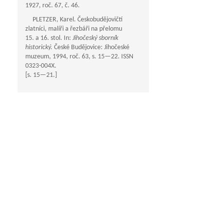
1927, roč. 67, č. 46.
PLETZER, Karel. Českobudějovičtí
zlatníci, malíři a řezbáři na přelomu
15. a 16. stol. In:
Jihočeský sborník
historický.
České Budějovice: Jihočeské
muzeum, 1994, roč. 63, s.
15—22
. ISSN
0323-004X.
[s.
15—21
.]