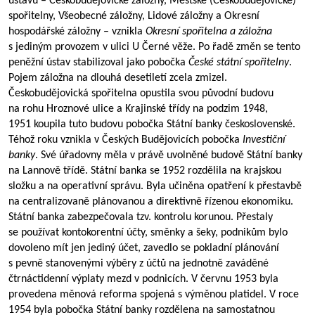
ústavů – Českobudějovické záložny, Městské (Českobudějovické)
spořitelny, Všeobecné záložny, Lidové záložny a Okresní
hospodářské záložny – vznikla
Okresní spořitelna a záložna
s jediným provozem v ulici U Černé věže. Po řadě změn se tento
peněžní ústav stabilizoval jako pobočka
České státní spořitelny
.
Pojem záložna na dlouhá desetiletí zcela zmizel.
Českobudějovická spořitelna opustila svou původní budovu
na rohu Hroznové ulice a Krajinské třídy na podzim 1948,
1951 koupila tuto budovu pobočka Státní banky československé.
Téhož roku vznikla v Českých Budějovicích pobočka
Investiční
banky
. Své úřadovny měla v právě uvolněné budově Státní banky
na Lannově třídě. Státní banka se 1952 rozdělila na krajskou
složku a na operativní správu. Byla učiněna opatření k přestavbě
na centralizovaně plánovanou a direktivně řízenou ekonomiku.
Státní banka zabezpečovala tzv. kontrolu korunou. Přestaly
se používat kontokorentní účty, směnky a šeky, podnikům bylo
dovoleno mít jen jediný účet, zavedlo se pokladní plánování
s pevně stanovenými výběry z účtů na jednotně zaváděné
čtrnáctidenní výplaty mezd v podnicích. V červnu 1953 byla
provedena měnová reforma spojená s výměnou platidel. V roce
1954 byla pobočka Státní banky rozdělena na samostatnou