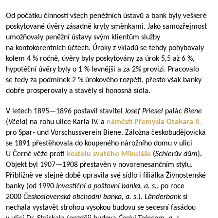
Od počátku činnosti všech peněžních ústavů a bank byly veškeré
poskytované úvěry zásadně kryty směnkami. Jako samozřejmost
umožňovaly peněžní ústavy svým klientům služby
na kontokorentních účtech. Úroky z vkladů se tehdy pohybovaly
kolem 4 % ročně, úvěry byly poskytovány za úrok 5,5 až 6 %,
hypotéční úvěry byly o 1 % levnější a za 2% provizi. Pracovalo
se tedy za podmínek 2 % úrokového rozpětí, přesto však banky
dobře prosperovaly a stavěly si honosná sídla.
V letech
1895—1896
postavil stavitel
Josef Priesel
palác
Biene
(
Včela
) na rohu ulice Karla IV. a
náměstí Přemysla Otakara II.
pro Spar- und Vorschussverein Biene. Záložna českobudějovická
se 1891 přestěhovala do koupeného nárožního domu v ulici
U Černé věže proti
kostelu svatého Mikuláše
(
Schierův dům
)
.
Objekt byl
1907—1908
přestavěn v novorenesančním stylu.
Přibližně ve stejné době upravila své sídlo i filiálka Živnostenské
banky (od 1990
Investiční a poštovní banka, a.
s.
, po roce
2000
Československá obchodní banka, a.
s.
).
Länderbank
si
nechala vystavět strohou vysokou budovu se secesní fasádou