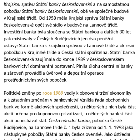
Krajskou správu Státní banky československé
a na samostatnou
pobočku Státní banky československé
, obě ve společné budově
v Krajinské třídě. Od 1958 měla Krajská správa Státní banky
československé opět své sídlo v budově na Lannově třídě,
Investiční banka byla sloučena se Státní bankou a dalších 30 let
pak existovaly v Českých Budějovicích jen dva peněžní
ústavy: Státní banka s krajskou správou v Lannově třídě a okresní
pobočkou v Krajinské třídě a Česká státní spořitelna. Státní banka
československá zaujímala do konce 1989 v československém
bankovnictví dominantní postavení. Plnila úlohu centrální banky
a zároveň prováděla úvěrové a depozitní operace
prostřednictvím svých poboček.
Politické změny po
roce 1989
vedly k obnovení tržní ekonomiky
a k zásadním změnám v bankovnictví Vznikla řada obchodních
bank ve formě akciových společností, u některých z nich byla část
akcií určena pro kuponovou privatizaci, u některých bank si část
akcií ponechával stát.
Česká národní banka
, pobočka České
Budějovice, na Lannově třídě č. 1 byla zřízena od 1. 1. 1993 jako
nástupkyně pobočky Státní banky československé. Jako ústřední