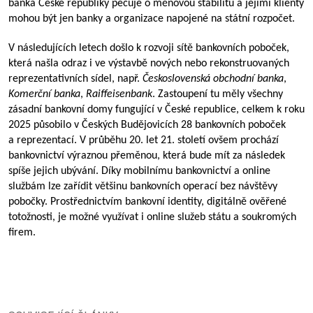
banka České republiky pečuje o měnovou stabilitu a jejími klienty
mohou být jen banky a organizace napojené na státní rozpočet.
V následujících letech došlo k rozvoji sítě bankovních poboček,
která našla odraz i ve výstavbě nových nebo rekonstruovaných
reprezentativních sídel, např.
Československá obchodní banka
,
Komerční banka
,
Raiffeisenbank
. Zastoupení tu měly všechny
zásadní bankovní domy fungující v České republice, celkem k roku
2025 působilo v Českých Budějovicích 28 bankovních poboček
a reprezentací. V průběhu 20. let 21. století ovšem prochází
bankovnictví výraznou přeměnou, která bude mít za následek
spíše jejich ubývání. Díky mobilnímu bankovnictví a online
službám lze zařídit většinu bankovních operací bez návštěvy
pobočky. Prostřednictvím bankovní identity, digitálně ověřené
totožnosti, je možné využívat i online služeb státu a soukromých
firem.