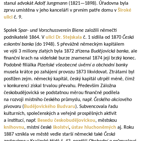
stanul advokát
Adolf Jungmann
(
1821—1898
). Úřadovna byla
zprvu umístěna v jeho kanceláři v prvním patře domu v
Široké
ulici
č. 9.
Spolek
Spar- und Vorschussverein Biene
založili němečtí
podnikatelé 1864. V
ulici Dr. Stejskala
č. 1 sídlila od 1870
Česká
eskontní banka
(do 1948). S převážně německým kapitálem
ve výši 3 miliony zlatých byla 1872 zřízena
Budějovická banka
, ale
finanční krach na vídeňské burze znamenal 1874 její brzký konec.
Podobně filiálka
Plzeňské všeobecné úvěrní a obchodní banky
musela krátce po zahájení provozu 1873 likvidovat. Ztrátami byl
postižen zejm. německý kapitál, český kapitál utrpěl méně, čímž
v konkurenci získal trvalou převahu. Především Záložna
českobudějovická se podstatnou měrou finančně podílela
na rozvoji místního českého průmyslu, např.
Českého akciového
pivovaru
(
Budějovického Budvaru
). Subvencovala řadu
kulturních, společenských a veřejně prospěšných aktivit
a institucí, např.
Besedu českobudějovickou
, městskou
knihovnu
, místní české
školství
,
ústav hluchoněmých
aj. Roku
1887 vznikla ve městě vedle starší německé také
Česká