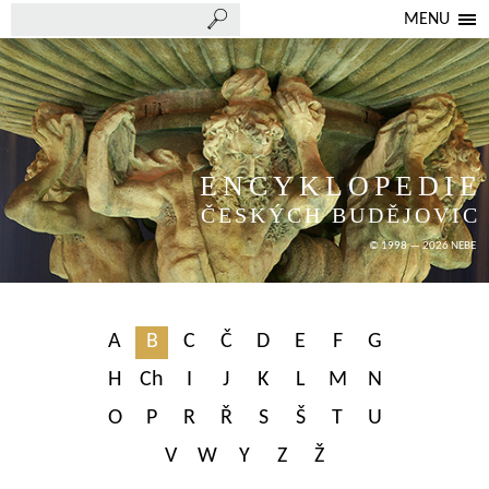
MENU
ENCYKLOPEDIE
ČESKÝCH BUDĚJOVIC
© 1998 — 2026 NEBE
A
B
C
Č
D
E
F
G
H
Ch
I
J
K
L
M
N
O
P
R
Ř
S
Š
T
U
V
W
Y
Z
Ž