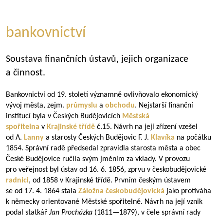
bankovnictví
Soustava finančních ústavů, jejich organizace
a činnost.
Bankovnictví od 19. století významně ovlivňovalo ekonomický
vývoj města, zejm.
průmyslu
a
obchodu
. Nejstarší finanční
institucí byla v Českých Budějovicích
Městská
spořitelna
v
Krajinské třídě
č.15. Návrh na její zřízení vzešel
od A.
Lanny
a starosty Českých Budějovic F. J.
Klavíka
na počátku
1854. Správní radě předsedal zpravidla starosta města a obec
České Budějovice ručila svým jměním za vklady. V provozu
pro veřejnost byl ústav od 16. 6. 1856, zprvu v českobudějovické
radnici
, od 1858 v Krajinské třídě. Prvním českým ústavem
se od 17. 4. 1864 stala
Záložna českobudějovická
jako protiváha
k německy orientované Městské spořitelně. Návrh na její vznik
podal statkář
Jan Procházka
(
1811—1879
), v čele správní rady