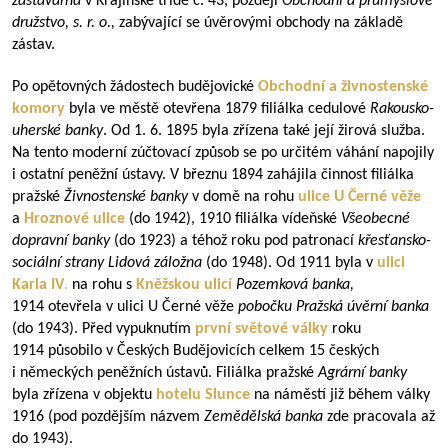
zastavárna
v Krajinské třídě č. 43, později
Obchodní a průmyslové
družstvo, s.
r.
o.,
zabývající se úvěrovými obchody na základě
zástav.
Po opětovných žádostech budějovické
Obchodní a živnostenské
komory
byla ve městě otevřena 1879 filiálka cedulové
Rakousko-
uherské banky
. Od 1. 6. 1895 byla zřízena také její žirová služba.
Na tento moderní zúčtovací způsob se po určitém váhání napojily
i ostatní peněžní ústavy. V březnu 1894 zahájila činnost filiálka
pražské
Živnostenské banky
v domě na rohu
ulice U Černé věže
a
Hroznové ulice
(do 1942), 1910 filiálka vídeňské
Všeobecné
dopravní banky
(do 1923) a téhož roku pod patronací
křesťansko-
sociální strany Lidová záložna
(do 1948). Od 1911 byla v
ulici
Karla IV
.
na rohu s
Kněžskou ulicí
Pozemková banka,
1914 otevřela v ulici U Černé věže
pobočku Pražská úvěrní banka
(do 1943). Před vypuknutím
první světové války
roku
1914 působilo v Českých Budějovicích celkem 15 českých
i německých peněžních ústavů. Filiálka pražské
Agrární banky
byla zřízena v objektu
hotelu Slunce
na náměstí již během války
1916 (pod pozdějším názvem
Zemědělská banka
zde pracovala až
do 1943).