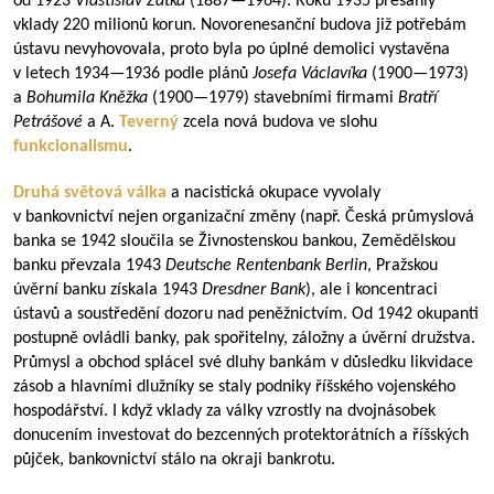
od 1923
Vlastislav Zátka
(
1887—1964
). Roku 1935 přesáhly
vklady 220 milionů korun. Novorenesanční budova již potřebám
ústavu nevyhovovala, proto byla po úplné demolici vystavěna
v letech
1934—1936
podle plánů
Josefa Václavíka
(
1900—1973
)
a
Bohumila Kněžka
(
1900—1979
) stavebními firmami
Bratří
Petrášové
a A.
Teverný
zcela nová budova ve slohu
funkcionalismu
.
Druhá světová válka
a nacistická okupace vyvolaly
v bankovnictví nejen organizační změny (např. Česká průmyslová
banka se 1942 sloučila se Živnostenskou bankou, Zemědělskou
banku převzala 1943
Deutsche Rentenbank Berlin
, Pražskou
úvěrní banku získala 1943
Dresdner Bank
), ale i koncentraci
ústavů a soustředění dozoru nad peněžnictvím. Od 1942 okupanti
postupně ovládli banky, pak spořitelny, záložny a úvěrní družstva.
Průmysl a obchod splácel své dluhy bankám v důsledku likvidace
zásob a hlavními dlužníky se staly podniky říšského vojenského
hospodářství. I když vklady za války vzrostly na dvojnásobek
donucením investovat do bezcenných protektorátních a říšských
půjček, bankovnictví stálo na okraji bankrotu.