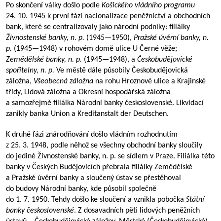
Po skončení války došlo podle
Košického vládního programu
24. 10. 1945 k první fázi nacionalizace peněžnictví a obchodních
bank, které se centralizovaly jako národní podniky: filiálky
Živnostenské banky, n.
p.
(
1945—1950
),
Pražské úvěrní banky, n.
p.
(
1945—1948
) v rohovém domě ulice U Černé věže;
Zemědělské banky, n.
p.
(
1945—1948
), a
Českobudějovické
spořitelny, n.
p.
Ve městě dále působily Českobudějovická
záložna,
Všeobecná záložna
na rohu Hroznové ulice a Krajinské
třídy, Lidová záložna a Okresní hospodářská záložna
a samozřejmě filiálka Národní banky československé. Likvidací
zanikly banka Union a Kreditanstalt der Deutschen.
K druhé fázi znárodňování došlo vládním rozhodnutím
z 25. 3. 1948, podle něhož se všechny obchodní banky sloučily
do jediné Živnostenské banky, n. p. se sídlem v Praze. Filiálka této
banky v Českých Budějovicích přebrala filiálky Zemědělské
a Pražské úvěrní banky a sloučený ústav se přestěhoval
do budovy Národní banky, kde působil společně
do 1. 7. 1950. Tehdy došlo ke sloučení a vznikla pobočka
Státní
banky československé
. Z dosavadních pěti lidových peněžních