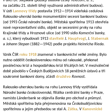
v ulici Dr. Stejskala (později budova
Český Telecom
,
a.
s.,
na začátku 21. století šířeji využívaná administrativní budova).
V ústí
Lannovy třídy
postavila
1912—1914
vídeňská cedulová
Rakousko-uherská banka
monumentální secesní bankovní budovu
(od 1993
Česká národní banka
). Městská spořitelna 1913 otevřela
nové reprezentativní sídlo, objekt se secesními prvky na rohu
Krajinské třídy a Hroznové ulice (od 1990 sídlo
Komerční banky,
a.
s.)
, který vybudovali 1913
stavitelé
J.
Hauptvogl
, J.
Stabernak
a
Johann Stepan
(
1882—1942
) podle projektu
Heinricha Rieda
.
Vznik ČSR
roku 1918
znamenal v bankovnictví velké změny. Bylo
nutno oddělit československou měnu od rakouské, překonat
poválečnou krizi a hospodářskou krizi třicátých let. V meziválečné
době působilo v Českých Budějovicích 18 peněžních ústavů a tři
soukromé bankovní domy, zčásti
družstvo
Rovnost
.
Rakousko-uherskou banku na rohu Lannovy třídy vystřídala
Národní banka československá
, filiálka centrální banky v Praze,
namísto Länderbank se objevila
Banka pro obchod a průmysl
.
Městská spořitelna byla přejmenována na
Českobudějovickou
spořitelnou
a jejím předsedou se stal A.
Zátka
. V
Kanovnické