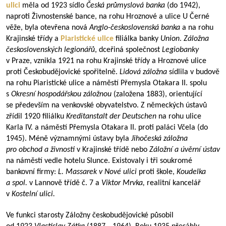
ulici
měla od 1923 sídlo
Česká průmyslová banka
(do 1942),
naproti Živnostenské bance, na rohu Hroznové a ulice U Černé
věže, byla otevřena nová
Anglo-československá banka
a na rohu
Krajinské třídy a
Piaristické ulice
filiálka banky
Union
.
Záložna
československých legionářů
, dceřiná společnost
Legiobanky
v Praze, vznikla 1921 na rohu Krajinské třídy a Hroznové ulice
proti Českobudějovické spořitelně.
Lidová záložna
sídlila v budově
na rohu Piaristické ulice a náměstí Přemysla Otakara II. spolu
s
Okresní hospodářskou záložnou
(založena 1883), orientující
se především na venkovské obyvatelstvo. Z německých ústavů
zřídil 1920 filiálku
Kreditanstalt der Deutschen
na rohu ulice
Karla IV. a náměstí Přemysla Otakara II. proti paláci Včela (do
1945). Méně významnými ústavy byla
Jihočeská záložna
pro obchod a živnosti
v Krajinské třídě nebo
Záložní a úvěrní ústav
na náměstí vedle hotelu Slunce. Existovaly i tři soukromé
bankovní firmy:
L. Massarek v Nové ulici
proti škole,
Koudelka
a spol.
v Lannově třídě č. 7 a
Viktor Mrvka,
realitní kancelář
v
Kostelní ulici.
Ve funkci starosty Záložny českobudějovické působil