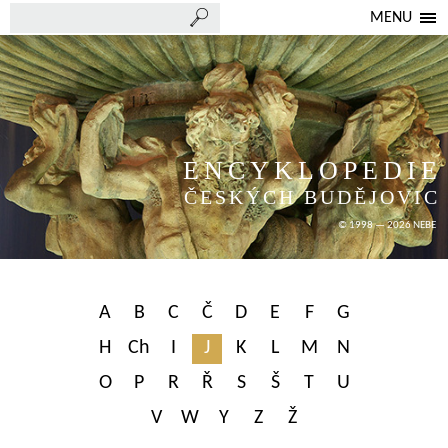
MENU
ENCYKLOPEDIE
ČESKÝCH BUDĚJOVIC
© 1998 — 2026 NEBE
A
B
C
Č
D
E
F
G
H
Ch
I
J
K
L
M
N
O
P
R
Ř
S
Š
T
U
V
W
Y
Z
Ž