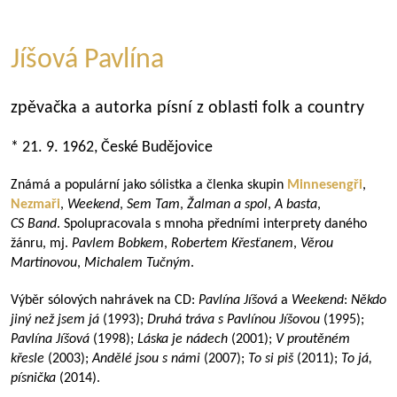
Jíšová Pavlína
zpěvačka a autorka písní z oblasti folk a country
* 21. 9. 1962, České Budějovice
Známá a populární jako sólistka a členka skupin
Minnesengři
,
Nezmaři
,
Weekend
,
Sem Tam
,
Žalman a spol
,
A basta
,
CS Band
. Spolupracovala s mnoha předními interprety daného
žánru, mj.
Pavlem Bobkem
,
Robertem Křesťanem
,
Věrou
Martinovou
,
Michalem Tučným
.
Výběr sólových nahrávek na CD:
Pavlína Jíšová
a
Weekend
:
Někdo
jiný než jsem já
(1993);
Druhá tráva s Pavlínou Jíšovou
(1995);
Pavlína Jíšová
(1998);
Láska je nádech
(2001);
V proutěném
křesle
(2003);
Andělé jsou s námi
(2007);
To si piš
(2011);
To já,
písnička
(2014).