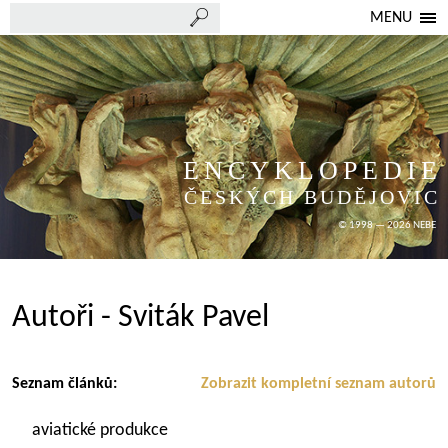
MENU
ENCYKLOPEDIE
ČESKÝCH BUDĚJOVIC
© 1998 — 2026 NEBE
Autoři - Sviták Pavel
Seznam článků:
Zobrazit kompletní seznam autorů
aviatické produkce