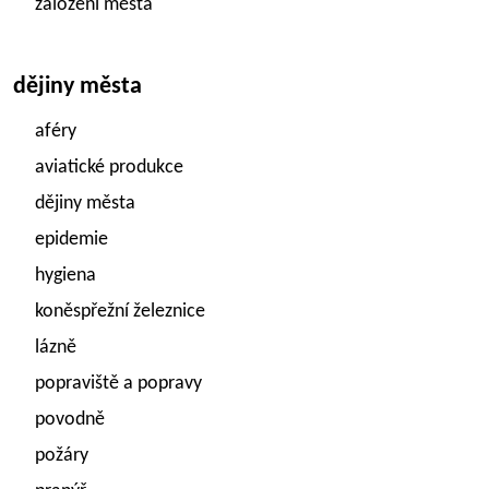
založení města
dějiny města
aféry
aviatické produkce
dějiny města
epidemie
hygiena
koněspřežní železnice
lázně
popraviště a popravy
povodně
požáry