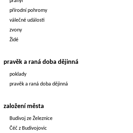
pranýř
přírodní pohromy
válečné události
zvony
Židé
pravěk a raná doba dějinná
poklady
pravěk a raná doba dějinná
založení města
Budivoj ze Železnice
Čéč z Budivojovic