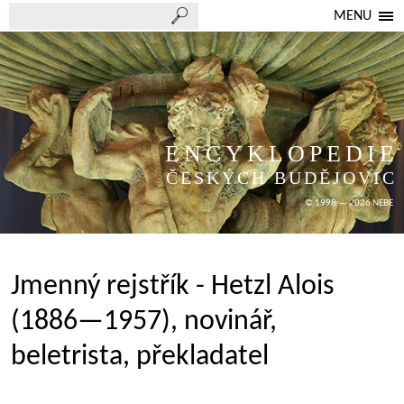
MENU
ENCYKLOPEDIE
ČESKÝCH BUDĚJOVIC
© 1998 — 2026 NEBE
Jmenný rejstřík - Hetzl Alois
(1886—1957), novinář,
beletrista, překladatel