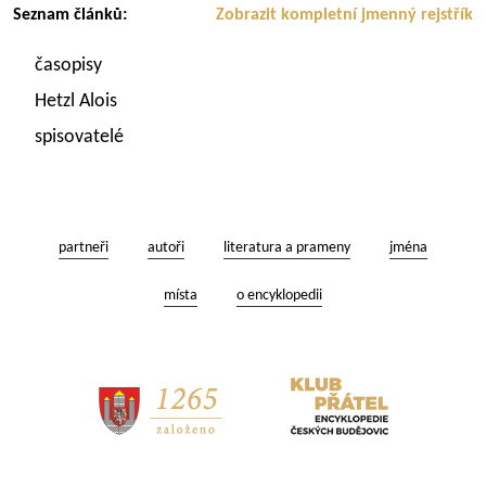
Seznam článků:
Zobrazit kompletní jmenný rejstřík
časopisy
Hetzl Alois
spisovatelé
partneři
autoři
literatura a prameny
jména
místa
o encyklopedii