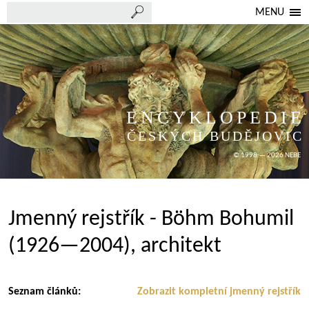
MENU
ENCYKLOPEDIE
ČESKÝCH BUDĚJOVIC
© 1998 — 2026 NEBE
Jmenný rejstřík - Böhm Bohumil
(1926—2004), architekt
Seznam článků:
Zobrazit kompletní jmenný rejstřík