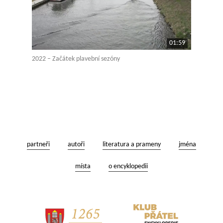
01:59
2022 – Začátek plavební sezóny
partneři
autoři
literatura a prameny
jména
místa
o encyklopedii