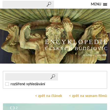
MENU
ENCYKLOPEDIE
ČESKÝCH BUDĚJOVIC
© 1998 — 2026 NEBE
rozšířené vyhledávání
< zpět na článek
< zpět na seznam filmů