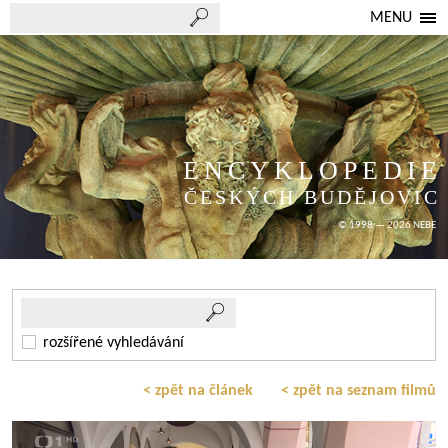
MENU
ENCYKLOPEDIE
ČESKÝCH BUDĚJOVIC
© 1998 — 2026 NEBE
rozšířené vyhledávání
< zpět na článek
< zpět na seznam filmů