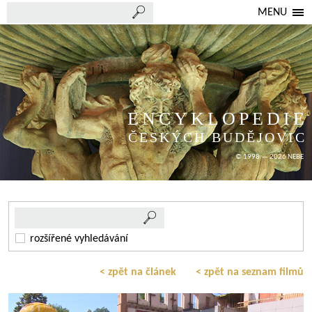
MENU
ENCYKLOPEDIE
ČESKÝCH BUDĚJOVIC
© 1998 — 2026 NEBE
rozšířené vyhledávání
< zpět na článek
< zpět na seznam filmů