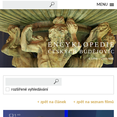
MENU
ENCYKLOPEDIE
ČESKÝCH BUDĚJOVIC
© 1998 — 2026 NEBE
rozšířené vyhledávání
< zpět na článek
< zpět na seznam filmů