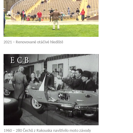
2021 – Renovované otáčivé hlediště
1960 – 280 Čechů z Rakouska navštívilo moto závody