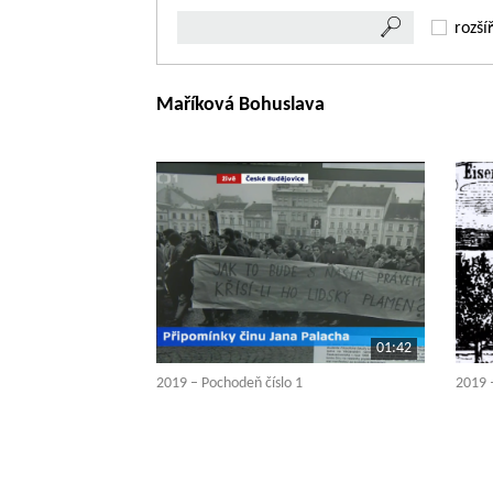
rozší
Maříková Bohuslava
01:42
2019 – Pochodeň číslo 1
2019 –