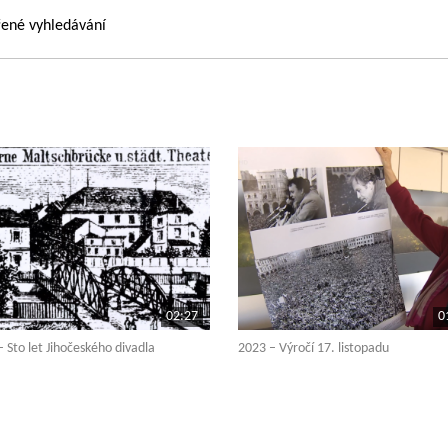
řené vyhledávání
02:27
0
 Sto let Jihočeského divadla
2023 – Výročí 17. listopadu