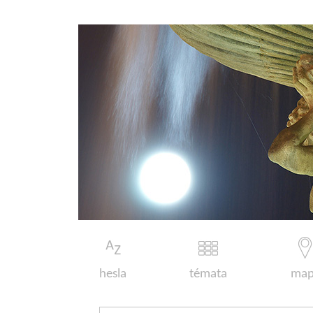
hesla
témata
map