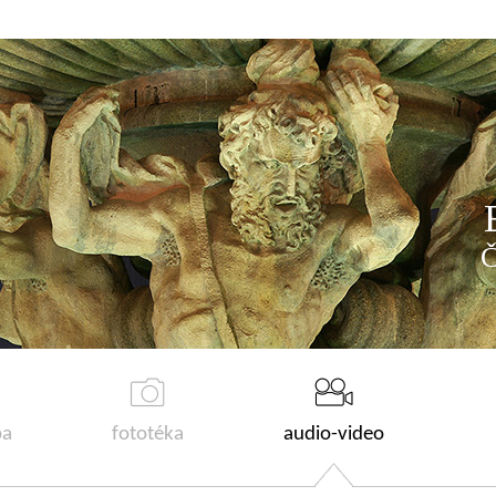
a
fototéka
audio-video