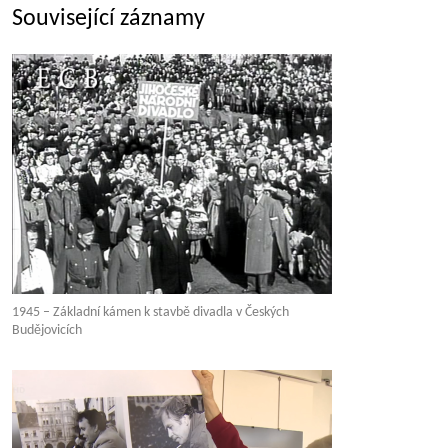
Související záznamy
1945 – Základní kámen k stavbě divadla v Českých
Budějovicích