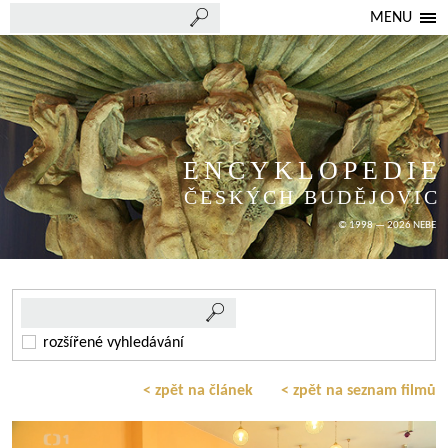
MENU
ENCYKLOPEDIE
ČESKÝCH BUDĚJOVIC
© 1998 — 2026 NEBE
rozšířené vyhledávání
< zpět na článek
< zpět na seznam filmů