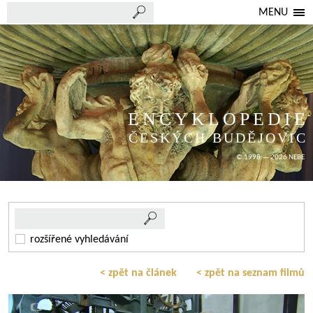
MENU
ENCYKLOPEDIE
ČESKÝCH BUDĚJOVIC
© 1998 — 2026 NEBE
rozšířené vyhledávání
< zpět na článek
< zpět na seznam filmů