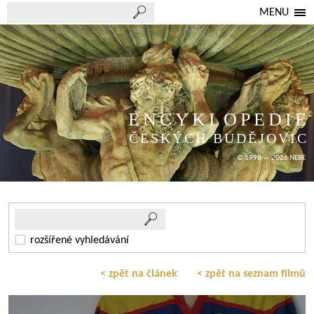
MENU
ENCYKLOPEDIE
ČESKÝCH BUDĚJOVIC
© 1998 — 2026 NEBE
rozšířené vyhledávání
< zpět na článek
< zpět na seznam filmů