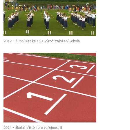
2012 – Župní slet ke 150. výročí založení Sokola
2024 – Školní hřiště i pro veřejnost II