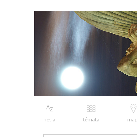
hesla
témata
map