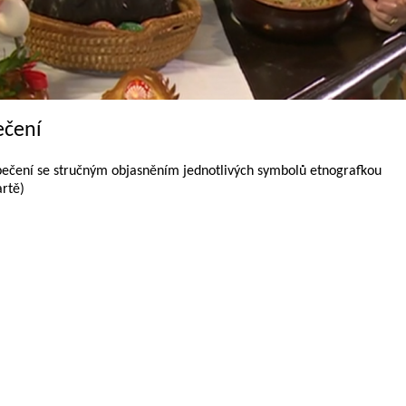
ečení
i pečení se stručným objasněním jednotlivých symbolů etnografkou
artě)