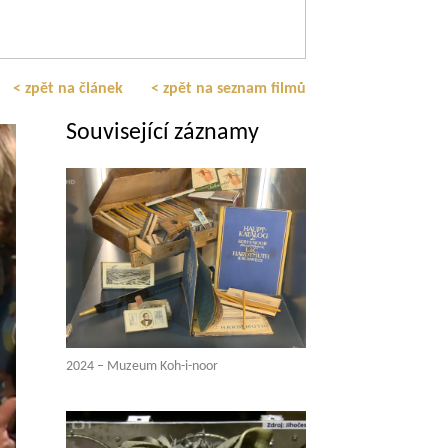
< zpět na článek
< zpět na seznam filmů
Související záznamy
2024 – Muzeum Koh-i-noor