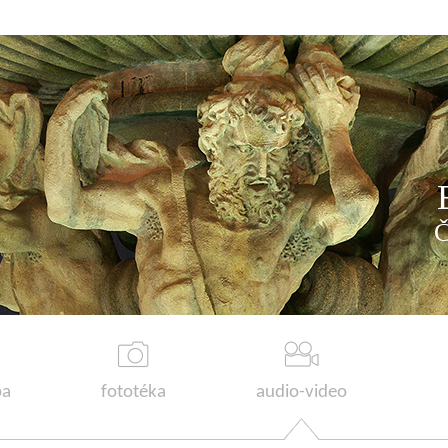
a
fototéka
audio-video