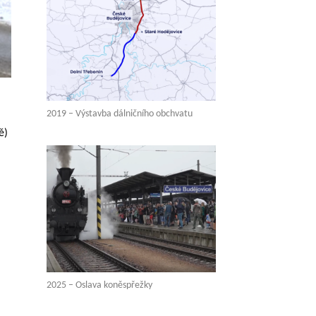
2019 – Výstavba dálničního obchvatu
ě)
2025 – Oslava koněspřežky