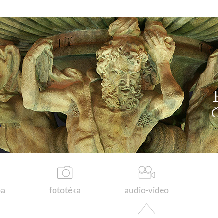
a
fototéka
audio-video