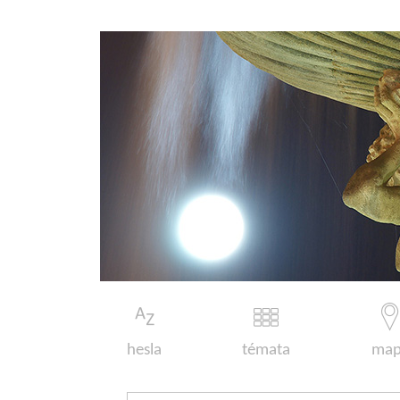
hesla
témata
map