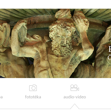
a
fototéka
audio-video