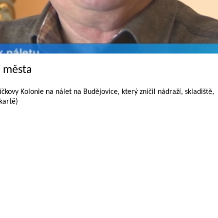
í města
ovy Kolonie na nálet na Budějovice, který zničil nádraží, skladiště,
kartě)