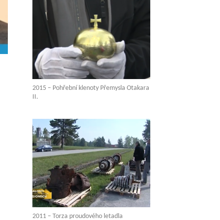
2015 – Pohřební klenoty Přemysla Otakara
II.
2011 – Torza proudového letadla