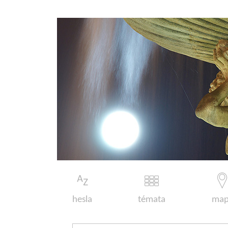
hesla
témata
map