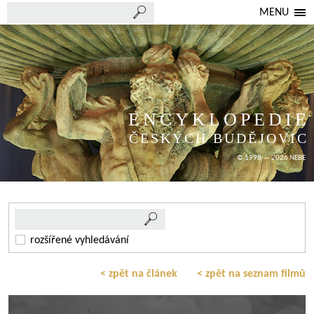
MENU
ENCYKLOPEDIE
ČESKÝCH BUDĚJOVIC
© 1998 — 2026 NEBE
rozšířené vyhledávání
< zpět na článek
< zpět na seznam filmů