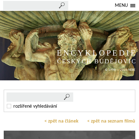
MENU
ENCYKLOPEDIE
ČESKÝCH BUDĚJOVIC
© 1998 — 2026 NEBE
rozšířené vyhledávání
< zpět na článek
< zpět na seznam filmů