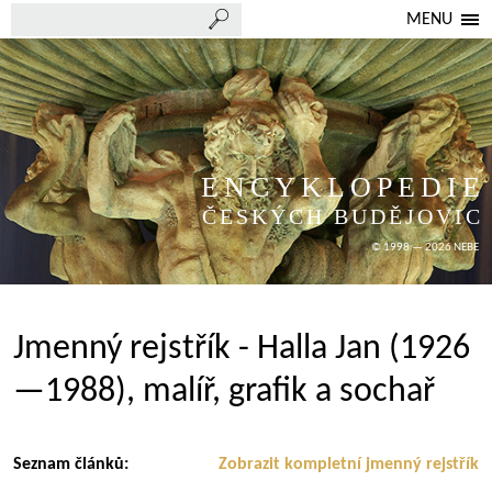
MENU
ENCYKLOPEDIE
ČESKÝCH BUDĚJOVIC
© 1998 — 2026 NEBE
Jmenný rejstřík - Halla Jan (1926
—1988), malíř, grafik a sochař
Seznam článků:
Zobrazit kompletní jmenný rejstřík