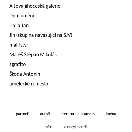
Alšova jihočeská galerie
Dům umění
Halla Jan
Jih (skupina navazující na SJV)
malířství
Mareš Štěpán Mikuláš
sgrafito
Škoda Antonín
umělecké řemeslo
partneři
autoři
literatura a prameny
jména
místa
o encyklopedii