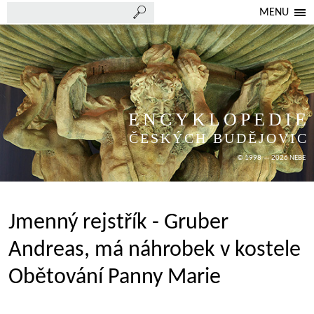
MENU
ENCYKLOPEDIE
ČESKÝCH BUDĚJOVIC
© 1998 — 2026 NEBE
Jmenný rejstřík - Gruber
Andreas, má náhrobek v kostele
Obětování Panny Marie