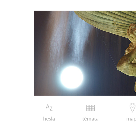
hesla
témata
map