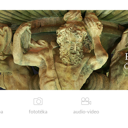
a
fototéka
audio-video