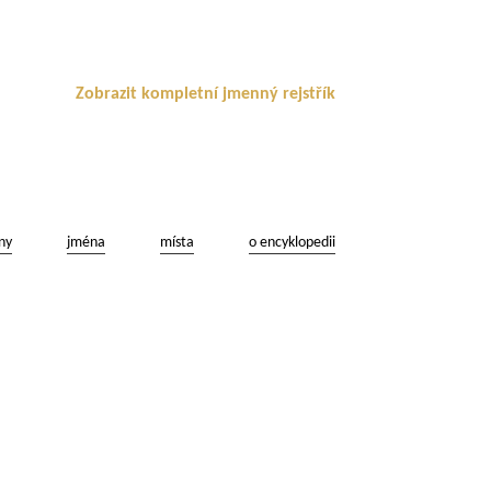
Zobrazit kompletní jmenný rejstřík
ny
jména
místa
o encyklopedii