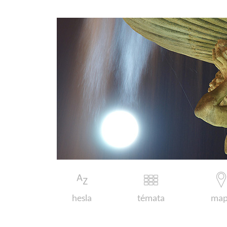
hesla
témata
map