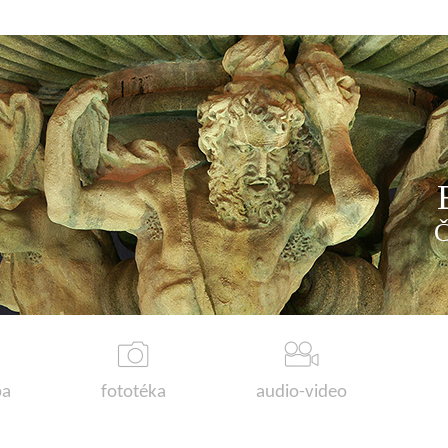
a
fototéka
audio-video