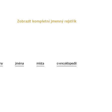
Zobrazit kompletní jmenný rejstřík
ny
jména
místa
o encyklopedii