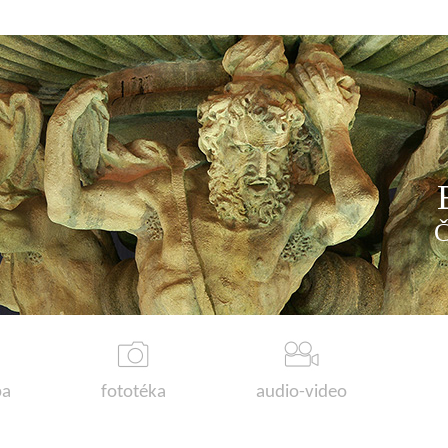
a
fototéka
audio-video