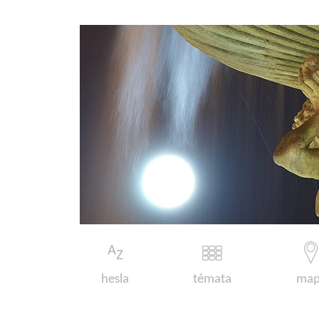
hesla
témata
map