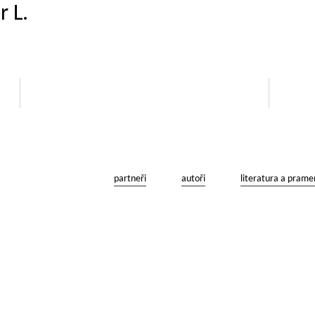
r L.
partneři
autoři
literatura a prame