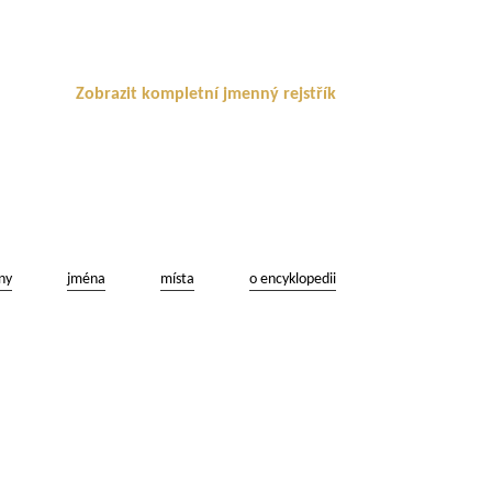
Zobrazit kompletní jmenný rejstřík
ny
jména
místa
o encyklopedii