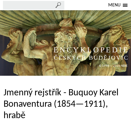
MENU
ENCYKLOPEDIE
ČESKÝCH BUDĚJOVIC
© 1998 — 2026 NEBE
Jmenný rejstřík - Buquoy Karel
Bonaventura (1854—1911),
hrabě