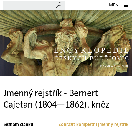
MENU
ENCYKLOPEDIE
ČESKÝCH BUDĚJOVIC
© 1998 — 2026 NEBE
Jmenný rejstřík - Bernert
Cajetan (1804—1862), kněz
Seznam článků:
Zobrazit kompletní jmenný rejstřík