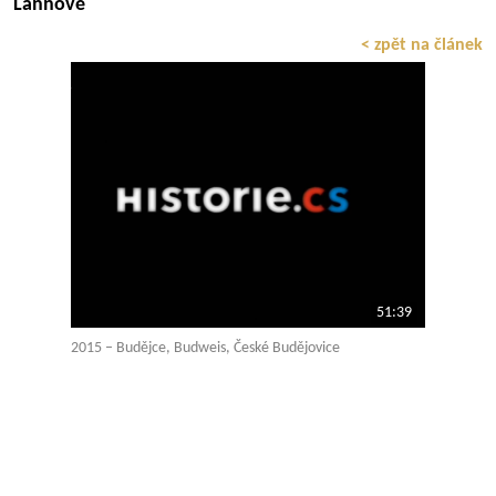
Lannové
< zpět na článek
51:39
2015 – Budějce, Budweis, České Budějovice