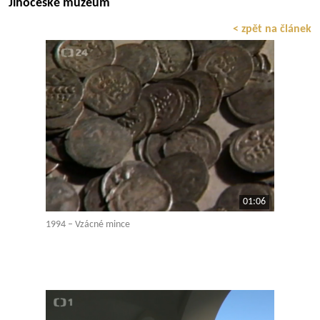
Jihočeské muzeum
< zpět na článek
01:06
1994 – Vzácné mince