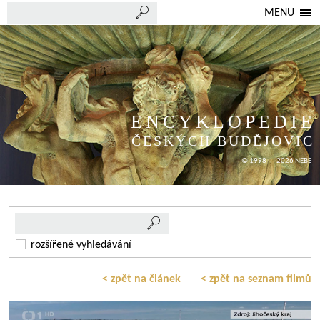
MENU
ENCYKLOPEDIE
ČESKÝCH BUDĚJOVIC
© 1998 — 2026 NEBE
rozšířené vyhledávání
< zpět na článek
< zpět na seznam filmů