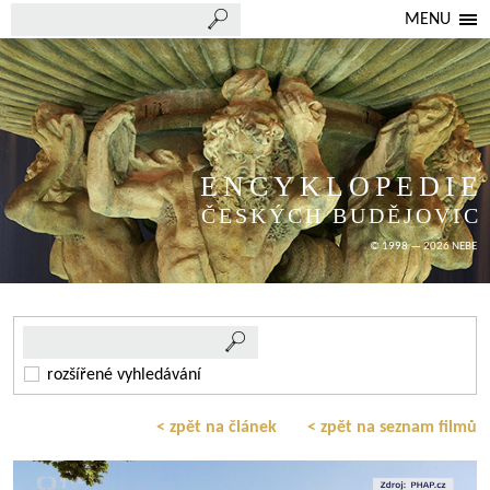
MENU
ENCYKLOPEDIE
ČESKÝCH BUDĚJOVIC
© 1998 — 2026 NEBE
rozšířené vyhledávání
< zpět na článek
< zpět na seznam filmů