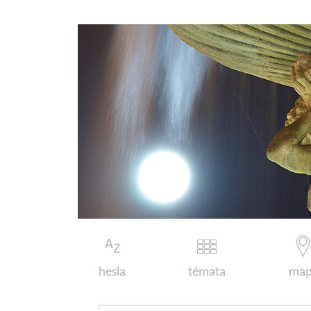
hesla
témata
map