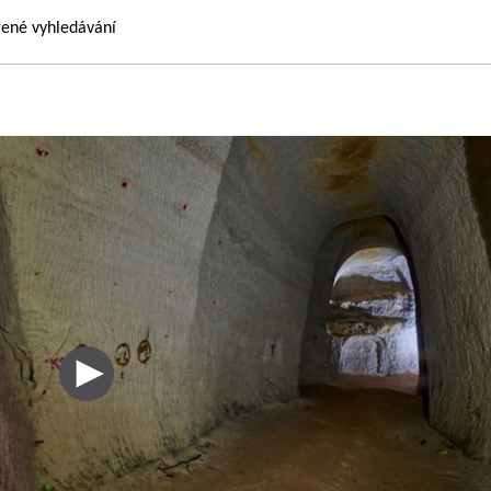
řené vyhledávání