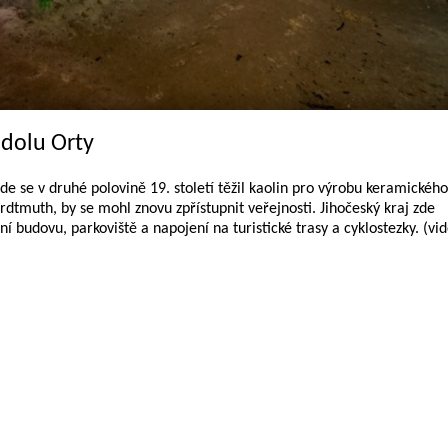
 dolu Orty
e se v druhé polovině 19. století těžil kaolin pro výrobu keramického
dtmuth, by se mohl znovu zpřístupnit veřejnosti. Jihočeský kraj zde
í budovu, parkoviště a napojení na turistické trasy a cyklostezky. (vi