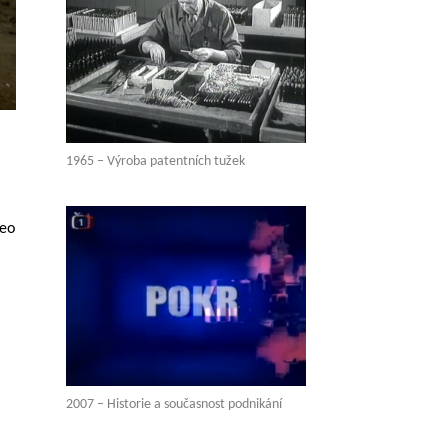
1965 – Výroba patentních tužek
deo
2007 – Historie a současnost podnikání