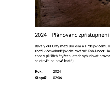
2024 – Plánované zpřístupnění
Bývalý důl Orty mezi Borkem a Hrdějovicemi, kd
zboží v českobudějovické továrně Koh-i-noor Har
chce v příštích čtyřech letech vybudovat provozn
se otevře na nové kartě)
Rok:
2024
Stopáž:
02:06