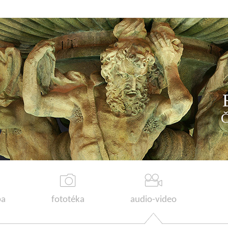
a
fototéka
audio-video