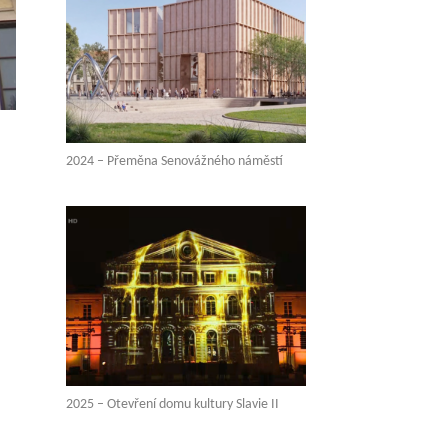
2024 – Přeměna Senovážného náměstí
2025 – Otevření domu kultury Slavie II