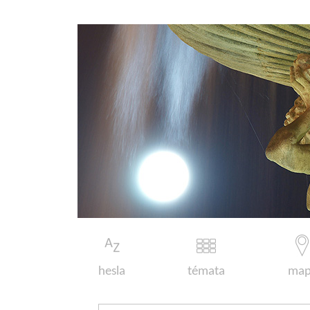
hesla
témata
map