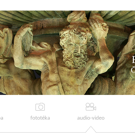
a
fototéka
audio-video