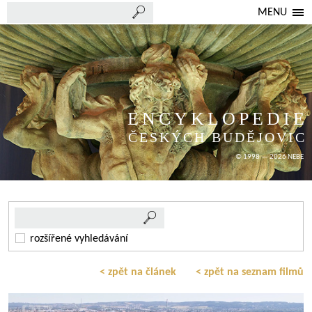
MENU
ENCYKLOPEDIE
ČESKÝCH BUDĚJOVIC
© 1998 — 2026 NEBE
rozšířené vyhledávání
< zpět na článek
< zpět na seznam filmů