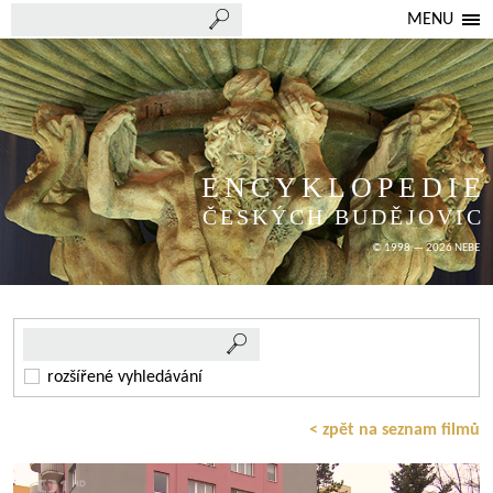
MENU
ENCYKLOPEDIE
ČESKÝCH BUDĚJOVIC
© 1998 — 2026 NEBE
rozšířené vyhledávání
< zpět na seznam filmů